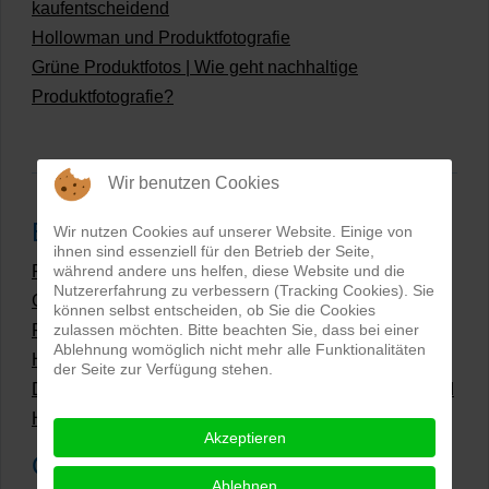
kaufentscheidend
Hollowman und Produktfotografie
Grüne Produktfotos | Wie geht nachhaltige
Produktfotografie?
Wir benutzen Cookies
Beliebteste Beiträge
Wir nutzen Cookies auf unserer Website. Einige von
ihnen sind essenziell für den Betrieb der Seite,
Preise Produktfotografie | Was kosten Produktbilder?
während andere uns helfen, diese Website und die
Nutzererfahrung zu verbessern (Tracking Cookies). Sie
Grüne Produktfotos | Wie geht nachhaltige
können selbst entscheiden, ob Sie die Cookies
Produktfotografie?
zulassen möchten. Bitte beachten Sie, dass bei einer
Ablehnung womöglich nicht mehr alle Funktionalitäten
Hollow Man Fotografie | Darauf kommt es an!
der Seite zur Verfügung stehen.
Dateiformate und Bilder mit transparentem Hintergrund
Hollowman und Produktfotografie
Akzeptieren
Google Rezensionen
Ablehnen