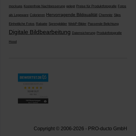
mockups
Kostenfreie Nachbesserung
gelegt
Preise für Produktfotografie
Fotos
Hervorragende Bildqualität
als Legeware
Colorieren
Chemnitz
Slips
Einheitliche Fotos
Rabatte
Sprengbilder
WebP-Bilder
Passende Belichtung
Digitale Bildbearbeitung
Datensicherung
Produktfotografie
Hood
Copyright © 2006-2026 - PRO-ducto GmbH