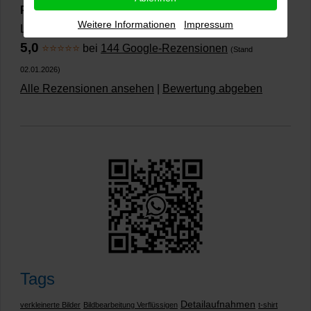
PRO-ducto GmbH
, Fotografie und Bildbearbeitung in
Weitere Informationen
Impressum
Lichtenau
5,0
⭐⭐⭐⭐⭐
bei
144 Google-Rezensionen
(Stand
02.01.2026)
Alle Rezensionen ansehen
|
Bewertung abgeben
Tags
Detailaufnahmen
verkleinerte Bilder
Bildbearbeitung Verflüssigen
t-shirt