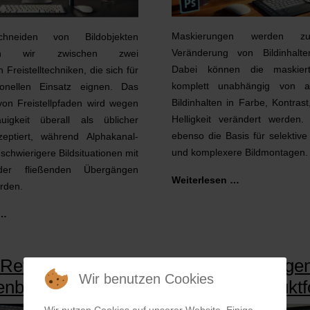
Maskierungen werden zu
hneiden von Bildobjekten
Veränderung von Bildinhalte
iden wir zwischen zwei
Dabei können die maskiert
Freistelltechniken, die sich für
komplett unabhängig von a
ionellen Einsatz eignen. Das
Bildinhalten in Farbe, Kontras
von Freistellpfaden wird wegen
Helligkeit verändert werden
uigkeit überall als üblicher
ebenso die Basis für selektive
eptiert, während Alphakanal-
und komplexere Bildmontagen.
r schwierigere Bildsituationen mit
oder fließenden Übergängen
Weiterlesen …
rden.
 …
Retuschen für
Bildoptimierungen
Wir benutzen Cookies
nbilder
Bessere Produktf