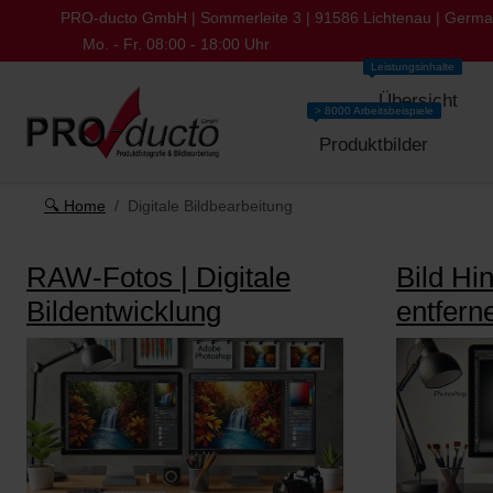
PRO-ducto GmbH | Sommerleite 3 | 91586 Lichtenau | Germ
Mo. - Fr. 08:00 - 18:00 Uhr
Leistungsinhalte
Übersicht
> 8000 Arbeitsbeispiele
Produktbilder
🔍 Home
Digitale Bildbearbeitung
RAW-Fotos | Digitale
Bild Hi
Bildentwicklung
entfern