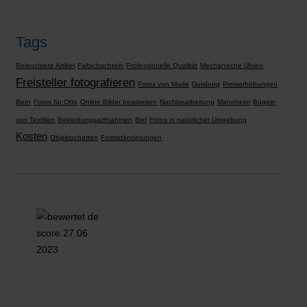
Tags
Beleuchtete Artikel
Faltschachteln
Professionelle Qualität
Mechanische Uhren
Freisteller fotografieren
Fotos von Mode
Duisburg
Preiserhöhungen
Bern
Fotos für Otto
Online Bilder bearbeiten
Nachbearbeitung
Mannheim
Bügeln
von Textilien
Bekleidungsazfnahmen
Biel
Fotos in natürlicher Umgebung
Kosten
Objektschatten
Formatänderungen