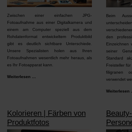
Zwischen einer einfachen JPG-
Beim Aussc
Fotoaufnahme aus einer Digitalkamera und
untersche
einem am Computer speziell aus dem
verschiedenen 
Rohdatenformat entwickeltem Produktbild
den profess
gibt es deutlich sichtbare Unterschiede.
Einzeichnen 
Unsere Spezialisten holen aus Ihren
seiner Gena
Fotoaufnahmen wesentlich mehr heraus, als
Standard akz
es Ihr Fotoapparat kann.
Freisteller fü
filigranen 
Weiterlesen …
verwendet we
Weiterlesen
Kolorieren | Färben von
Beauty-
Produktfotos
Persone