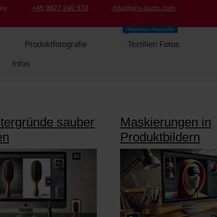
any
+49 9827 240 970
info@pro-ducto.com
Hollowman Fotografie
Produktfotografie
Textilien Fotos
Infos
ntergründe sauber
Maskierungen in
en
Produktbildern