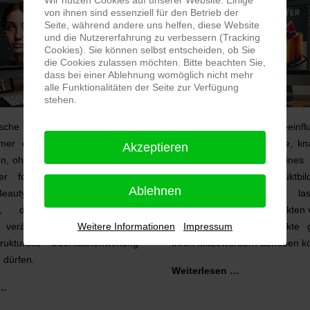
Wir nutzen Cookies auf unserer Website. Einige
von ihnen sind essenziell für den Betrieb der
Seite, während andere uns helfen, diese Website
und die Nutzererfahrung zu verbessern (Tracking
Cookies). Sie können selbst entscheiden, ob Sie
die Cookies zulassen möchten. Bitte beachten Sie,
dass bei einer Ablehnung womöglich nicht mehr
alle Funktionalitäten der Seite zur Verfügung
stehen.
sche von Personen geht es
In der Werbefotografie beeinf
immer darum, die Fotos etwas
brillante Farben und klare, kn
Akzeptieren
n, ohne dabei die persönlichen
die Kaufentscheidung eines
r fotografierten Person zu
helfen Ihnen, Ihre Produktbil
Ablehnen
Beauty-Retuschen sind sehr
perfektionieren. Wir l
oll, da dabei regelmäßig
Grauschleier auf Fotoobjekten
Weitere Informationen
Impressum
e verändert werden, die ihre
sodass sich Ihre Produkte 
trukturelle Oberflächenwirkung
Ihren Mitbewerbern abheben k
n dürfen.
Weiterlesen …
 …