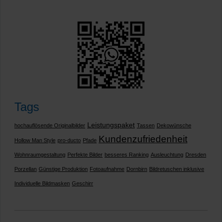
Tags
Leistungspaket
hochauflösende Originalbilder
Tassen
Dekowünsche
Kundenzufriedenheit
Hollow Man Style
pro-ducto
Pfade
Wohnraumgestaltung
Perfekte Bilder
besseres Ranking
Ausleuchtung
Dresden
Porzellan
Günstige Produktion
Fotoaufnahme
Dornbirn
Bildretuschen inklusive
Individuelle Bildmasken
Geschirr