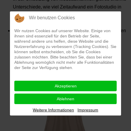
Unterschiede, wie viel Zeitaufwand ein Fotostudio in
die Dekoration wie auch in die anschließende
Wir benutzen Cookies
Bildbearbeitung steckt.
Vergleichen Sie die Bilder aus unseren umfangreichen
Wir nutzen Cookies auf unserer Website. Einige von
ihnen sind essenziell für den Betrieb der Seite,
Rubriken und
repräsentativen Bildergalerien
und
während andere uns helfen, diese Website und die
entscheiden Sie dann, welches Fotostudio Ihre
Nutzererfahrung zu verbessern (Tracking Cookies). Sie
können selbst entscheiden, ob Sie die Cookies
qualitativen Erwartungen am besten erfüllen kann.
zulassen möchten. Bitte beachten Sie, dass bei einer
Ablehnung womöglich nicht mehr alle Funktionalitäten
der Seite zur Verfügung stehen.
Akzeptieren
Ablehnen
Weitere Informationen
Impressum