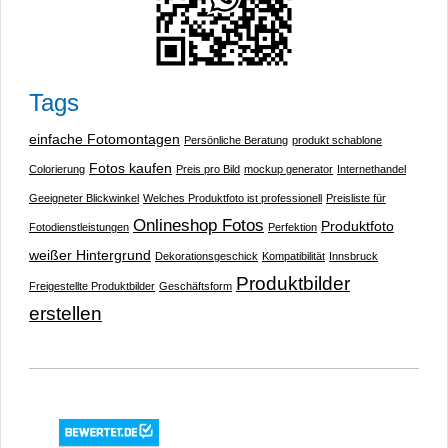
Tags
einfache Fotomontagen
Persönliche Beratung
produkt schablone
Fotos kaufen
Colorierung
Preis pro Bild
mockup generator
Internethandel
Geeigneter Blickwinkel
Welches Produktfoto ist professionell
Preisliste für
Onlineshop Fotos
Produktfoto
Fotodienstleistungen
Perfektion
weißer Hintergrund
Dekorationsgeschick
Kompatibilität
Innsbruck
Produktbilder
Freigestellte Produktbilder
Geschäftsform
erstellen