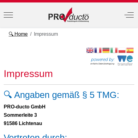
Mobile Menu Toggle
Off
🔍 Home
Impressum
powered by:
einfache Datenübertragung
Impressum
🔍 Angaben gemäß § 5 TMG:
PRO-ducto GmbH
Sommerleite 3
91586 Lichtenau
Vertreten durch: