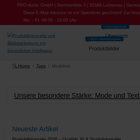
PRO-ducto GmbH | Sommerleite 3 | 91586 Lichtenau | Germ
Diese E-Mail-Adresse ist vor Spambots geschützt! Zur Anze
Mo. - Fr. 08:00 - 18:00 Uhr
Leistungsinhalte
Übersicht
> 8000 Arbeitsbeispiele
Produktbilder
🔍 Home
Tags
Modefoto
Unsere besondere Stärke: Mode und Textil
Neueste Artikel
Produktfotografie 2026 – Qualität, KI & Studiofotografie