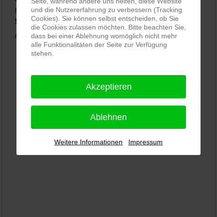
Seite, während andere uns helfen, diese Website
und die Nutzererfahrung zu verbessern (Tracking
Lichtenau
Cookies). Sie können selbst entscheiden, ob Sie
5,0
⭐⭐⭐⭐⭐
bei
144 Google-Rezensionen
(Stand 02.01.2026)
die Cookies zulassen möchten. Bitte beachten Sie,
Alle Rezensionen ansehen
|
Bewertung abgeben
dass bei einer Ablehnung womöglich nicht mehr
alle Funktionalitäten der Seite zur Verfügung
stehen.
Akzeptieren
Ablehnen
Weitere Informationen
Impressum