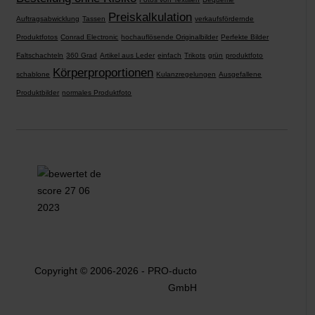
Preiskalkulation
Auftragsabwicklung
Tassen
verkaufsfördernde
Produktfotos
Conrad Electronic
hochauflösende Originalbilder
Perfekte Bilder
Faltschachteln
360 Grad
Artikel aus Leder
einfach
Trikots
grün
produktfoto
Körperproportionen
schablone
Kulanzregelungen
Ausgefallene
Produktbilder
normales Produktfoto
Copyright © 2006-2026 - PRO-ducto
GmbH