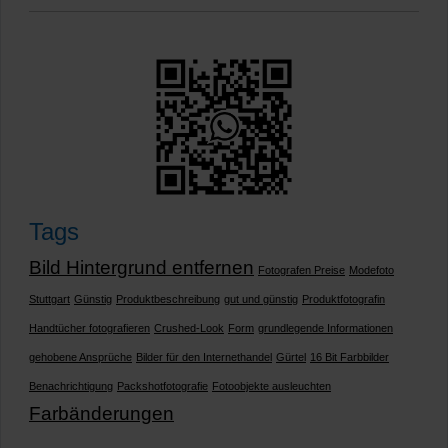
Tags
Bild Hintergrund entfernen
Fotografen Preise
Modefoto
Stuttgart
Günstig
Produktbeschreibung
gut und günstig
Produktfotografin
Handtücher fotografieren
Crushed-Look
Form
grundlegende Informationen
gehobene Ansprüche
Bilder für den Internethandel
Gürtel
16 Bit Farbbilder
Benachrichtigung
Packshotfotografie
Fotoobjekte ausleuchten
Farbänderungen