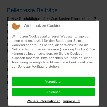
Beliebteste Beiträge
Preise Produktfotografie | Was kosten Produktbilder?
Grüne Produktfotos | Wie geht nachhaltige
Wir benutzen Cookies
Produktfotografie?
Wir nutzen Cookies auf unserer Website. Einige von
Hollow Man Fotografie | Darauf kommt es an!
ihnen sind essenziell für den Betrieb der Seite,
Dateiformate und Bilder mit transparentem Hintergrund
während andere uns helfen, diese Website und die
Nutzererfahrung zu verbessern (Tracking Cookies). Sie
Hollowman und Produktfotografie
können selbst entscheiden, ob Sie die Cookies
zulassen möchten. Bitte beachten Sie, dass bei einer
Google Rezensionen
Ablehnung womöglich nicht mehr alle Funktionalitäten
der Seite zur Verfügung stehen.
PRO-ducto GmbH
, Fotografie und Bildbearbeitung in
Lichtenau
Akzeptieren
5,0
⭐⭐⭐⭐⭐
bei
144 Google-Rezensionen
(Stand
02.01.2026)
Ablehnen
Alle Rezensionen ansehen
|
Bewertung abgeben
Weitere Informationen
Impressum