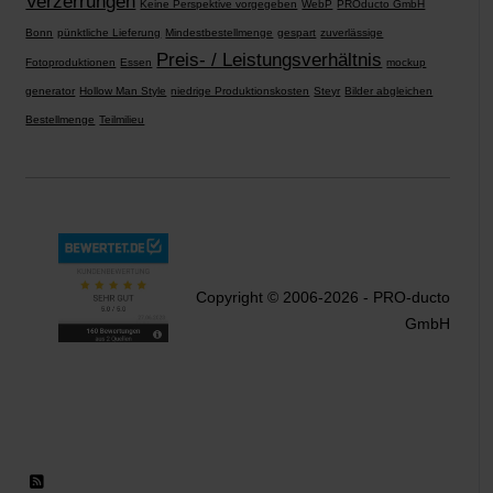
Verzerrungen
Keine Perspektive vorgegeben
WebP
PROducto GmbH
Bonn
pünktliche Lieferung
Mindestbestellmenge
gespart
zuverlässige
Preis- / Leistungsverhältnis
Fotoproduktionen
Essen
mockup
generator
Hollow Man Style
niedrige Produktionskosten
Steyr
Bilder abgleichen
Bestellmenge
Teilmilieu
Copyright © 2006-2026 - PRO-ducto
GmbH
RSS 2.0