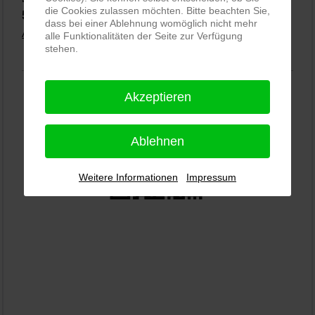
die Cookies zulassen möchten. Bitte beachten Sie,
5,0
⭐⭐⭐⭐⭐
bei
144 Google-Rezensionen
(Stand 02.01.2026)
dass bei einer Ablehnung womöglich nicht mehr
Alle Rezensionen ansehen
|
Bewertung abgeben
alle Funktionalitäten der Seite zur Verfügung
stehen.
Akzeptieren
Ablehnen
Weitere Informationen
Impressum