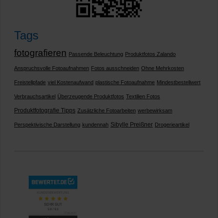
Tags
fotografieren
Passende Beleuchtung
Produktfotos Zalando
Anspruchsvolle Fotoaufnahmen
Fotos ausschneiden
Ohne Mehrkosten
Freistellpfade
viel Kostenaufwand
plastische Fotoaufnahme
Mindestbestellwert
Verbrauchsartikel
Überzeugende Produktfotos
Textilien Fotos
Produktfotografie Tipps
Zusätzliche Fotoarbeiten
werbewirksam
Sibylle Preißner
Perspektivische Darstellung
kundennah
Drogerieartikel