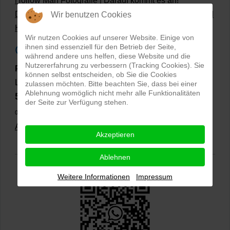
Hollow Man Fotografie | Darauf kommt es an!
Dateiformate und Bilder mit transparentem Hintergrund
Wir benutzen Cookies
Hollowman und Produktfotografie
Wir nutzen Cookies auf unserer Website. Einige von
ihnen sind essenziell für den Betrieb der Seite,
Google Rezensionen
während andere uns helfen, diese Website und die
Nutzererfahrung zu verbessern (Tracking Cookies). Sie
PRO-ducto GmbH
, Fotografie und Bildbearbeitung in
können selbst entscheiden, ob Sie die Cookies
Lichtenau
zulassen möchten. Bitte beachten Sie, dass bei einer
Ablehnung womöglich nicht mehr alle Funktionalitäten
5,0
⭐⭐⭐⭐⭐
bei
144 Google-Rezensionen
(Stand
der Seite zur Verfügung stehen.
02.01.2026)
Alle Rezensionen ansehen
|
Bewertung abgeben
Akzeptieren
Ablehnen
Weitere Informationen
Impressum