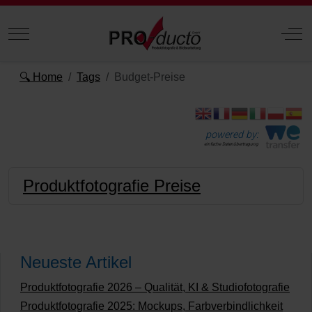
Mobile Menu Toggle
Off
🔍 Home
Tags
Budget-Preise
powered by:
einfache Datenübertragung
Produktfotografie Preise
Neueste Artikel
Produktfotografie 2026 – Qualität, KI & Studiofotografie
Produktfotografie 2025: Mockups, Farbverbindlichkeit