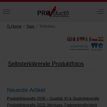
Mobile Menu Toggle
Off
🔍 Home
Tags
Teilmilieu
powered by:
einfache Datenübertragung
Selbsterklärende Produktfotos
Neueste Artikel
Produktfotografie 2026 – Qualität, KI & Studiofotografie
Produktfotografie 2025: Mockups, Farbverbindlichkeit