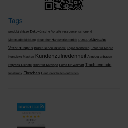
Tags
produkt skizze
Dekowünsche
Vorteile
ressourcenschonend
perspektivische
Motorradbekleidung
deutscher Handwerksbetrieb
Verzerrungen
Bildretuschen inklusive
Logos freistellen
Fotos für Allegro
Kundenzufriedenheit
Komplexe Masken
Angebot anfragen
Trachtenmode
Express-Dienste
Bilder für Kataloge
Fotos für Walmart
Flaschen
Innsbruck
Hautunreinheiten entfernen