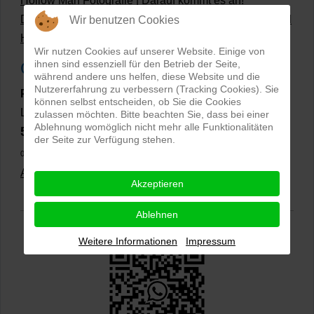
Hollow Man Fotografie | Darauf kommt es an!
Dateiformate und Bilder mit transparentem Hintergrund
Wir benutzen Cookies
Hollowman und Produktfotografie
Wir nutzen Cookies auf unserer Website. Einige von
ihnen sind essenziell für den Betrieb der Seite,
Google Rezensionen
während andere uns helfen, diese Website und die
Nutzererfahrung zu verbessern (Tracking Cookies). Sie
PRO-ducto GmbH
, Fotografie und Bildbearbeitung in
können selbst entscheiden, ob Sie die Cookies
Lichtenau
zulassen möchten. Bitte beachten Sie, dass bei einer
Ablehnung womöglich nicht mehr alle Funktionalitäten
5,0
⭐⭐⭐⭐⭐
bei
144 Google-Rezensionen
(Stand
der Seite zur Verfügung stehen.
02.01.2026)
Alle Rezensionen ansehen
|
Bewertung abgeben
Akzeptieren
Ablehnen
Weitere Informationen
Impressum