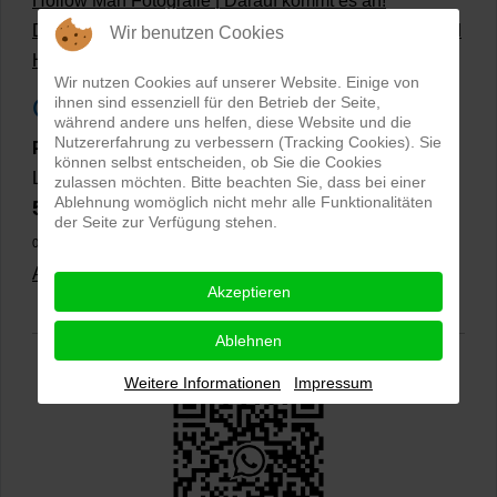
Hollow Man Fotografie | Darauf kommt es an!
Dateiformate und Bilder mit transparentem Hintergrund
Wir benutzen Cookies
Hollowman und Produktfotografie
Wir nutzen Cookies auf unserer Website. Einige von
Google Rezensionen
ihnen sind essenziell für den Betrieb der Seite,
während andere uns helfen, diese Website und die
Nutzererfahrung zu verbessern (Tracking Cookies). Sie
PRO-ducto GmbH
, Fotografie und Bildbearbeitung in
können selbst entscheiden, ob Sie die Cookies
Lichtenau
zulassen möchten. Bitte beachten Sie, dass bei einer
Ablehnung womöglich nicht mehr alle Funktionalitäten
5,0
⭐⭐⭐⭐⭐
bei
144 Google-Rezensionen
(Stand
der Seite zur Verfügung stehen.
02.01.2026)
Alle Rezensionen ansehen
|
Bewertung abgeben
Akzeptieren
Ablehnen
Weitere Informationen
Impressum