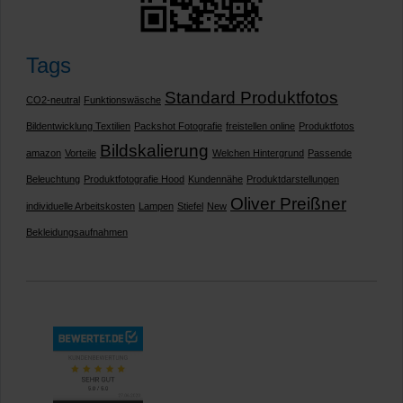
Tags
Standard Produktfotos
CO2-neutral
Funktionswäsche
Bildentwicklung Textilien
Packshot Fotografie
freistellen online
Produktfotos
Bildskalierung
amazon
Vorteile
Welchen Hintergrund
Passende
Beleuchtung
Produktfotografie Hood
Kundennähe
Produktdarstellungen
Oliver Preißner
individuelle Arbeitskosten
Lampen
Stiefel
New
Bekleidungsaufnahmen