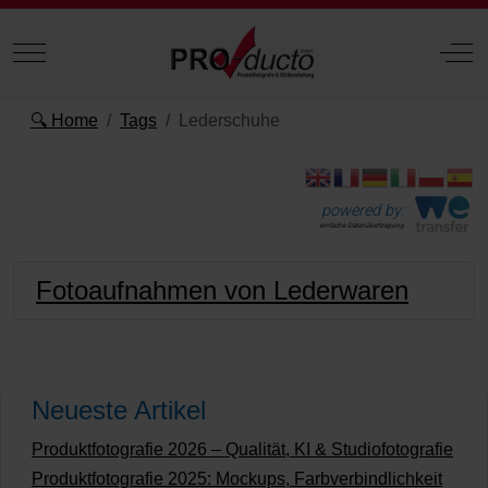
Mobile Menu Toggle
Off
🔍 Home
Tags
Lederschuhe
powered by:
einfache Datenübertragung
Fotoaufnahmen von Lederwaren
Neueste Artikel
Produktfotografie 2026 – Qualität, KI & Studiofotografie
Produktfotografie 2025: Mockups, Farbverbindlichkeit