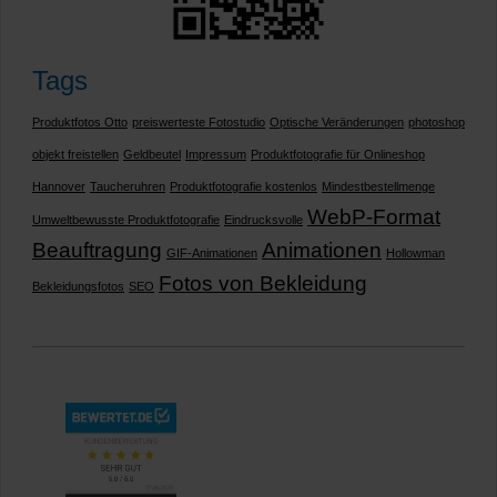
Tags
Produktfotos Otto
preiswerteste Fotostudio
Optische Veränderungen
photoshop
objekt freistellen
Geldbeutel
Impressum
Produktfotografie für Onlineshop
Hannover
Taucheruhren
Produktfotografie kostenlos
Mindestbestellmenge
WebP-Format
Umweltbewusste Produktfotografie
Eindrucksvolle
Beauftragung
Animationen
GIF-Animationen
Hollowman
Fotos von Bekleidung
Bekleidungsfotos
SEO