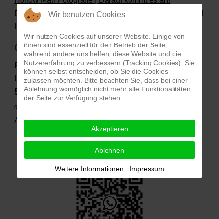
Hollow Man Fotografie | Darauf kommt es an!
Dateiformate und Bilder mit transparentem Hintergrund
Wir benutzen Cookies
Hollowman und Produktfotografie
Wir nutzen Cookies auf unserer Website. Einige von
Google Rezensionen
ihnen sind essenziell für den Betrieb der Seite,
während andere uns helfen, diese Website und die
Nutzererfahrung zu verbessern (Tracking Cookies). Sie
PRO-ducto GmbH
, Fotografie und Bildbearbeitung in
können selbst entscheiden, ob Sie die Cookies
Lichtenau
zulassen möchten. Bitte beachten Sie, dass bei einer
Ablehnung womöglich nicht mehr alle Funktionalitäten
5,0
⭐⭐⭐⭐⭐
bei
144 Google-Rezensionen
(Stand
der Seite zur Verfügung stehen.
02.01.2026)
Alle Rezensionen ansehen
|
Bewertung abgeben
Akzeptieren
Ablehnen
Weitere Informationen
Impressum