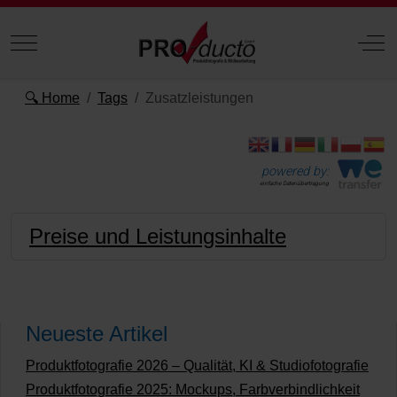
Mobile Menu Toggle
Off
🔍 Home
Tags
Zusatzleistungen
powered by:
einfache Datenübertragung
Preise und Leistungsinhalte
Neueste Artikel
Produktfotografie 2026 – Qualität, KI & Studiofotografie
Produktfotografie 2025: Mockups, Farbverbindlichkeit