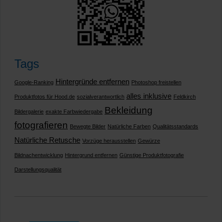
Tags
Hintergründe entfernen
Google-Ranking
Photoshop freistellen
alles inklusive
Produktfotos für Hood.de
sozialverantwortlich
Feldkirch
Bekleidung
Bildergalerie
exakte Farbwiedergabe
fotografieren
Bewegte Bilder
Natürliche Farben
Qualitätsstandards
Natürliche Retusche
Vorzüge herausstellen
Gewürze
Bildnachentwicklung
Hintergrund entfernen
Günstige Produktfotografie
Darstellungsqualität