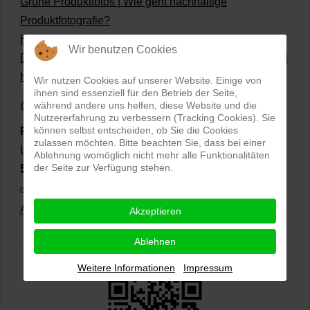
Grüne Produktfotos | Wie geht nachhaltige
Produktfotografie?
Hollow Man Fotografie | Darauf kommt es an!
Wir benutzen Cookies
Dateiformate und Bilder mit transparentem Hintergrund
Hollowman und Produktfotografie
Wir nutzen Cookies auf unserer Website. Einige von
ihnen sind essenziell für den Betrieb der Seite,
Google Rezensionen
während andere uns helfen, diese Website und die
Nutzererfahrung zu verbessern (Tracking Cookies). Sie
können selbst entscheiden, ob Sie die Cookies
PRO-ducto GmbH
, Fotografie und Bildbearbeitung in
zulassen möchten. Bitte beachten Sie, dass bei einer
Lichtenau
Ablehnung womöglich nicht mehr alle Funktionalitäten
5,0
der Seite zur Verfügung stehen.
⭐⭐⭐⭐⭐
bei
144 Google-Rezensionen
(Stand
02.01.2026)
Alle Rezensionen ansehen
|
Bewertung abgeben
Akzeptieren
Ablehnen
Weitere Informationen
Impressum