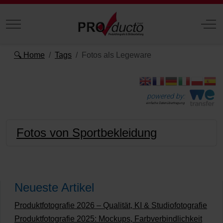
Mobile Menu Toggle
Off
🔍 Home
Tags
Fotos als Legeware
powered by:
einfache Datenübertragung
Fotos von Sportbekleidung
Neueste Artikel
Produktfotografie 2026 – Qualität, KI & Studiofotografie
Produktfotografie 2025: Mockups, Farbverbindlichkeit