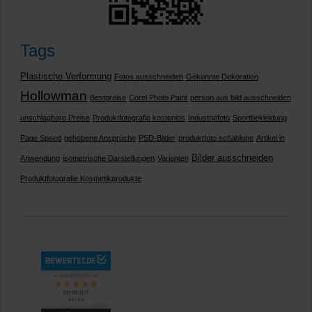
Tags
Plastische Verformung
Fotos ausschneiden
Gekonnte Dekoration
Hollowman
Bestpreise
Corel Photo Paint
person aus bild ausschneiden
unschlagbare Preise
Produktfotografie kostenlos
Industriefoto
Sportbekleidung
Page Speed
gehobene Ansprüche
PSD-Bilder
produktfoto schablone
Artikel in
Bilder ausschneiden
Anwendung
isometrische Darstellungen
Varianten
Produktfotografie Kosmetikprodukte