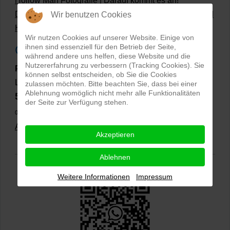
Hollow Man Fotografie | Darauf kommt es an!
Dateiformate und Bilder mit transparentem Hintergrund
Wir benutzen Cookies
Hollowman und Produktfotografie
Wir nutzen Cookies auf unserer Website. Einige von
ihnen sind essenziell für den Betrieb der Seite,
Google Rezensionen
während andere uns helfen, diese Website und die
Nutzererfahrung zu verbessern (Tracking Cookies). Sie
PRO-ducto GmbH
, Fotografie und Bildbearbeitung in
können selbst entscheiden, ob Sie die Cookies
Lichtenau
zulassen möchten. Bitte beachten Sie, dass bei einer
Ablehnung womöglich nicht mehr alle Funktionalitäten
5,0
⭐⭐⭐⭐⭐
bei
144 Google-Rezensionen
(Stand
der Seite zur Verfügung stehen.
02.01.2026)
Alle Rezensionen ansehen
|
Bewertung abgeben
Akzeptieren
Ablehnen
Weitere Informationen
Impressum