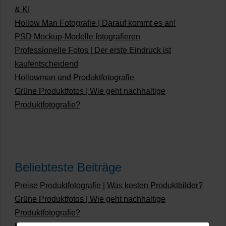
& KI
Hollow Man Fotografie | Darauf kommt es an!
PSD Mockup-Modelle fotografieren
Professionelle Fotos | Der erste Eindruck ist
kaufentscheidend
Hollowman und Produktfotografie
Grüne Produktfotos | Wie geht nachhaltige
Produktfotografie?
Beliebteste Beiträge
Preise Produktfotografie | Was kosten Produktbilder?
Grüne Produktfotos | Wie geht nachhaltige
Produktfotografie?