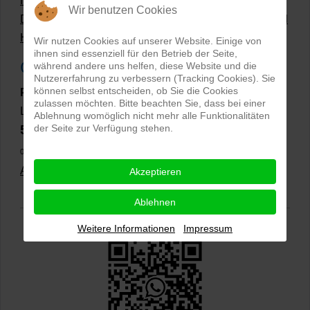
Hollow Man Fotografie | Darauf kommt es an!
Wir benutzen Cookies
Dateiformate und Bilder mit transparentem Hintergrund
Hollowman und Produktfotografie
Wir nutzen Cookies auf unserer Website. Einige von
ihnen sind essenziell für den Betrieb der Seite,
Google Rezensionen
während andere uns helfen, diese Website und die
Nutzererfahrung zu verbessern (Tracking Cookies). Sie
können selbst entscheiden, ob Sie die Cookies
PRO-ducto GmbH
, Fotografie und Bildbearbeitung in
zulassen möchten. Bitte beachten Sie, dass bei einer
Lichtenau
Ablehnung womöglich nicht mehr alle Funktionalitäten
der Seite zur Verfügung stehen.
5,0
⭐⭐⭐⭐⭐
bei
144 Google-Rezensionen
(Stand
02.01.2026)
Alle Rezensionen ansehen
|
Bewertung abgeben
Akzeptieren
Ablehnen
Weitere Informationen
Impressum