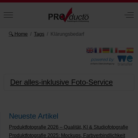
Mobile Menu Toggle
Off
🔍 Home
Tags
Klärungsbedarf
powered by:
einfache Datenübertragung
Der alles-inklusive Foto-Service
Neueste Artikel
Produktfotografie 2026 – Qualität, KI & Studiofotografie
Produktfotografie 2025: Mockups, Farbverbindlichkeit