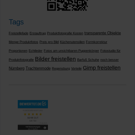
Tags
transparente Objekte
Freistellpfade
Erstauftrag
Produktfotografie Kosten
Menge Produktfotos
Preis pro Bild
Küchenutensilien
Formkorrektur
Proportionen
Echtleder
Fotos am unsichtbaren Puppenkörper
Fotostudio für
Bilder freistellen
Produktfotografie
Barfuß Schuhe
noch besser
Gimp freistellen
Nürnberg
Trachtenmode
Regensburg
Vorteile