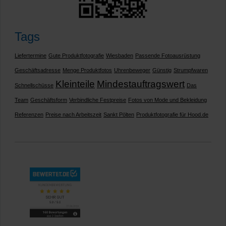
Tags
Liefertermine
Gute Produktfotografie
Wiesbaden
Passende Fotoausrüstung
Geschäftsadresse
Menge Produktfotos
Uhrenbeweger
Günstig
Strumpfwaren
Kleinteile
Mindestauftragswert
Schnellschüsse
Das
Team
Geschäftsform
Verbindliche Festpreise
Fotos von Mode und Bekleidung
Referenzen
Preise nach Arbeitszeit
Sankt Pölten
Produktfotografie für Hood.de