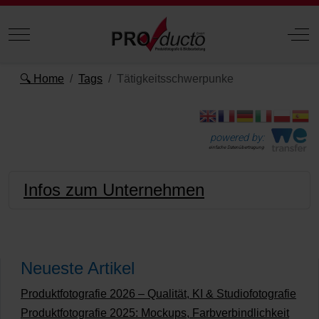
Mobile Menu Toggle
Off
🔍 Home
Tags
Tätigkeitsschwerpunke
powered by:
einfache Datenübertragung
Infos zum Unternehmen
Neueste Artikel
Produktfotografie 2026 – Qualität, KI & Studiofotografie
Produktfotografie 2025: Mockups, Farbverbindlichkeit