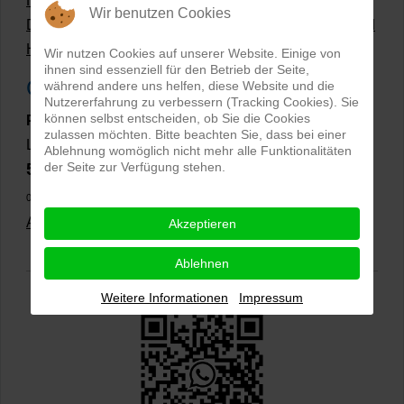
Hollow Man Fotografie | Darauf kommt es an!
Wir benutzen Cookies
Dateiformate und Bilder mit transparentem Hintergrund
Hollowman und Produktfotografie
Wir nutzen Cookies auf unserer Website. Einige von
ihnen sind essenziell für den Betrieb der Seite,
Google Rezensionen
während andere uns helfen, diese Website und die
Nutzererfahrung zu verbessern (Tracking Cookies). Sie
können selbst entscheiden, ob Sie die Cookies
PRO-ducto GmbH
, Fotografie und Bildbearbeitung in
zulassen möchten. Bitte beachten Sie, dass bei einer
Lichtenau
Ablehnung womöglich nicht mehr alle Funktionalitäten
der Seite zur Verfügung stehen.
5,0
⭐⭐⭐⭐⭐
bei
144 Google-Rezensionen
(Stand
02.01.2026)
Alle Rezensionen ansehen
|
Bewertung abgeben
Akzeptieren
Ablehnen
Weitere Informationen
Impressum