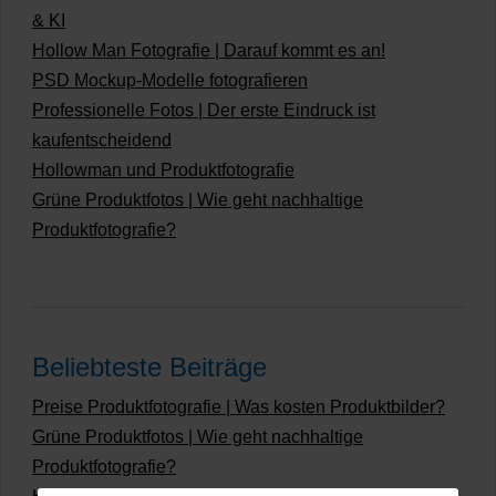
& KI
Hollow Man Fotografie | Darauf kommt es an!
PSD Mockup-Modelle fotografieren
Professionelle Fotos | Der erste Eindruck ist
kaufentscheidend
Hollowman und Produktfotografie
Grüne Produktfotos | Wie geht nachhaltige
Produktfotografie?
Beliebteste Beiträge
Preise Produktfotografie | Was kosten Produktbilder?
Grüne Produktfotos | Wie geht nachhaltige
Produktfotografie?