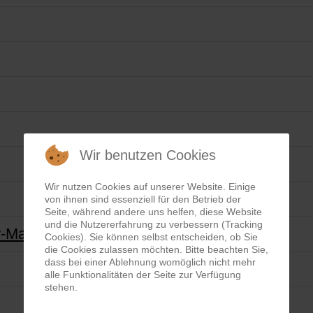
Wir benutzen Cookies
Wir nutzen Cookies auf unserer Website. Einige
von ihnen sind essenziell für den Betrieb der
Seite, während andere uns helfen, diese Website
und die Nutzererfahrung zu verbessern (Tracking
w-Man Darstellung
Cookies). Sie können selbst entscheiden, ob Sie
die Cookies zulassen möchten. Bitte beachten Sie,
dass bei einer Ablehnung womöglich nicht mehr
alle Funktionalitäten der Seite zur Verfügung
stehen.