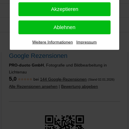
Akzeptieren
Ablehnen
Weitere Informationen
Impressum
Google Rezensionen
PRO-ducto GmbH
, Fotografie und Bildbearbeitung in
Lichtenau
5,0
⭐⭐⭐⭐⭐
bei
144 Google-Rezensionen
(Stand 02.01.2026)
Alle Rezensionen ansehen
|
Bewertung abgeben