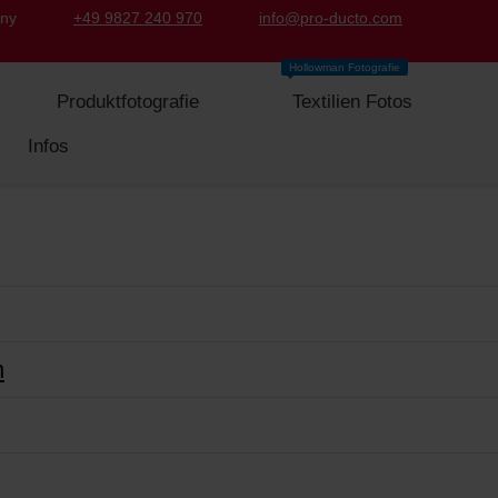
any
+49 9827 240 970
info@pro-ducto.com
Hollowman Fotografie
Produktfotografie
Textilien Fotos
Infos
n