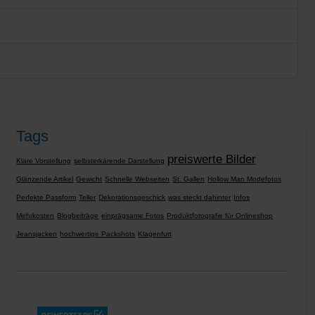
Tags
preiswerte Bilder
Klare Vorstellung
selbsterkärende Darstellung
Glänzende Artikel
Gewicht
Schnelle Webseiten
St. Gallen
Hollow Man Modefotos
Perfekte Passform
Teller
Dekorationsgeschick
was steckt dahinter
Infos
Mehrkosten
Blogbeiträge
einprägsame Fotos
Produktfotografie für Onlineshop
Jeansjacken
hochwertige Packshots
Klagenfurt