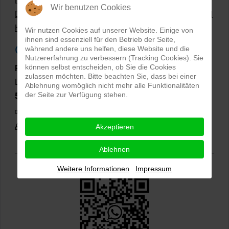
Hollow Man Fotografie | Darauf kommt es an!
Wir benutzen Cookies
Dateiformate und Bilder mit transparentem Hintergrund
Hollowman und Produktfotografie
Wir nutzen Cookies auf unserer Website. Einige von
ihnen sind essenziell für den Betrieb der Seite,
Google Rezensionen
während andere uns helfen, diese Website und die
Nutzererfahrung zu verbessern (Tracking Cookies). Sie
können selbst entscheiden, ob Sie die Cookies
PRO-ducto GmbH
, Fotografie und Bildbearbeitung in
zulassen möchten. Bitte beachten Sie, dass bei einer
Lichtenau
Ablehnung womöglich nicht mehr alle Funktionalitäten
5,0
der Seite zur Verfügung stehen.
⭐⭐⭐⭐⭐
bei
144 Google-Rezensionen
(Stand
02.01.2026)
Alle Rezensionen ansehen
|
Bewertung abgeben
Akzeptieren
Ablehnen
Weitere Informationen
Impressum