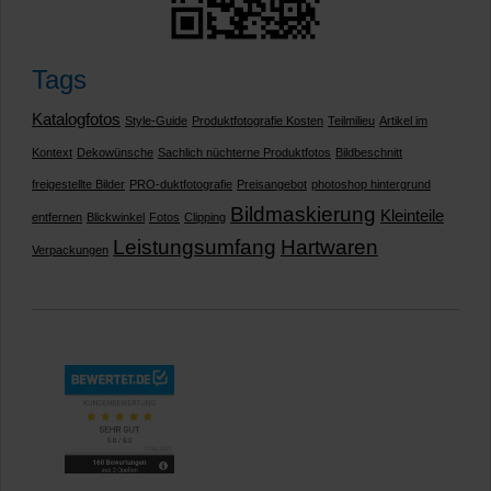
Tags
Katalogfotos
Style-Guide
Produktfotografie Kosten
Teilmilieu
Artikel im
Kontext
Dekowünsche
Sachlich nüchterne Produktfotos
Bildbeschnitt
freigestellte Bilder
PRO-duktfotografie
Preisangebot
photoshop hintergrund
Bildmaskierung
Kleinteile
entfernen
Blickwinkel
Fotos
Clipping
Leistungsumfang
Hartwaren
Verpackungen