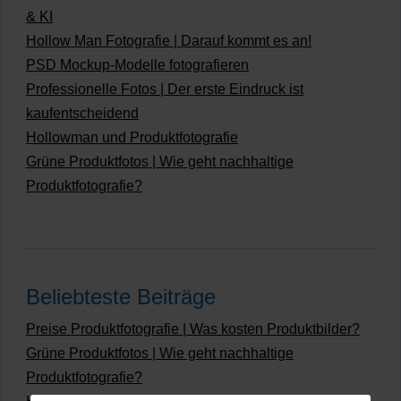
& KI
Hollow Man Fotografie | Darauf kommt es an!
PSD Mockup-Modelle fotografieren
Professionelle Fotos | Der erste Eindruck ist
kaufentscheidend
Hollowman und Produktfotografie
Grüne Produktfotos | Wie geht nachhaltige
Produktfotografie?
Beliebteste Beiträge
Preise Produktfotografie | Was kosten Produktbilder?
Grüne Produktfotos | Wie geht nachhaltige
Produktfotografie?