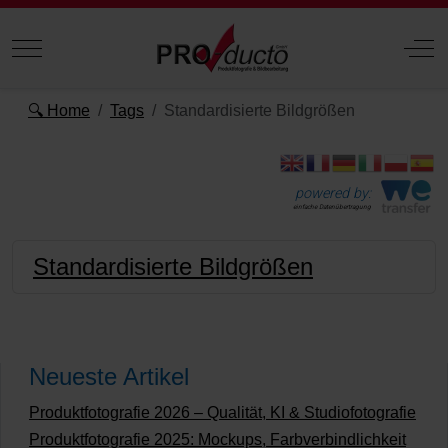
Mobile Menu Toggle
Off
🔍 Home
Tags
Standardisierte Bildgrößen
powered by:
einfache Datenübertragung
Standardisierte Bildgrößen
Neueste Artikel
Produktfotografie 2026 – Qualität, KI & Studiofotografie
Produktfotografie 2025: Mockups, Farbverbindlichkeit