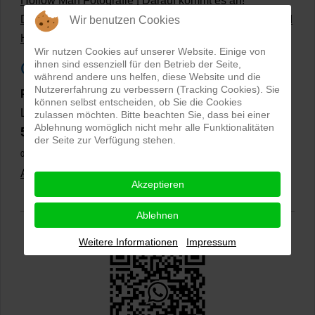
Hollow Man Fotografie | Darauf kommt es an!
Dateiformate und Bilder mit transparentem Hintergrund
Wir benutzen Cookies
Hollowman und Produktfotografie
Wir nutzen Cookies auf unserer Website. Einige von
ihnen sind essenziell für den Betrieb der Seite,
Google Rezensionen
während andere uns helfen, diese Website und die
Nutzererfahrung zu verbessern (Tracking Cookies). Sie
PRO-ducto GmbH
, Fotografie und Bildbearbeitung in
können selbst entscheiden, ob Sie die Cookies
Lichtenau
zulassen möchten. Bitte beachten Sie, dass bei einer
Ablehnung womöglich nicht mehr alle Funktionalitäten
5,0
⭐⭐⭐⭐⭐
bei
144 Google-Rezensionen
(Stand
der Seite zur Verfügung stehen.
02.01.2026)
Alle Rezensionen ansehen
|
Bewertung abgeben
Akzeptieren
Ablehnen
Weitere Informationen
Impressum