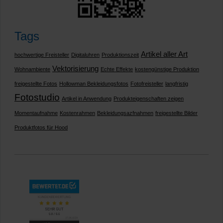
Tags
Artikel aller Art
hochwertige Freisteller
Digitaluhren
Produktionszeit
Vektorisierung
Wohnambiente
Echte Effekte
kostengünstige Produktion
freigestellte Fotos
Hollowman Bekleidungsfotos
Fotofreisteller
langfristig
Fotostudio
Artikel in Anwendung
Produkteigenschaften zeigen
Momentaufnahme
Kostenrahmen
Bekleidungsazfnahmen
freigestellte Bilder
Produktfotos für Hood