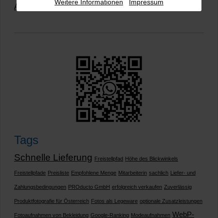
Weitere Informationen
Impressum
Alle Rezensionen ansehen
|
Bewertung abgeben
Tags
Schnelle Lieferung
Freistellpfad
Höhe des Blickwinkels
Freistellpfade
Preisliste
Empfohlene Menge
Mitarbeiterin
sachlich
Liefer- und
Zahlungsbedingungen
PROducto GmbH
erfolgreich verkaufen
Zuverlässig
Produktfotografie für Österreich
Fotos als Legeware
optionale Zusatzleistungen
WebP-
Fotoaufnahmen von Bekleidung
Google-Ranking
Modeaufnahmen