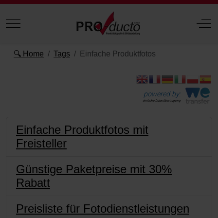
Mobile Menu Toggle
Off
🔍 Home
Tags
Einfache Produktfotos
powered by:
einfache Datenübertragung
Einfache Produktfotos mit
Freisteller
Günstige Paketpreise mit 30%
Rabatt
Preisliste für Fotodienstleistungen