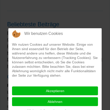
Beliebteste Beiträge
Preise Produktfotografie | Was kosten Produktbilder?
Wir benutzen Cookies
Grüne Produktfotos | Wie geht nachhaltige
Wir nutzen Cookies auf unserer Website. Einige von
Produktfotografie?
ihnen sind essenziell für den Betrieb der Seite,
Hollow Man Fotografie | Darauf kommt es an!
während andere uns helfen, diese Website und die
Nutzererfahrung zu verbessern (Tracking Cookies). Sie
Dateiformate und Bilder mit transparentem Hintergrund
können selbst entscheiden, ob Sie die Cookies
Hollowman und Produktfotografie
zulassen möchten. Bitte beachten Sie, dass bei einer
Ablehnung womöglich nicht mehr alle Funktionalitäten
der Seite zur Verfügung stehen.
Google Rezensionen
PRO-ducto GmbH
, Fotografie und Bildbearbeitung in
Akzeptieren
Lichtenau
5,0
⭐⭐⭐⭐⭐
bei
144 Google-Rezensionen
(Stand
Ablehnen
02.01.2026)