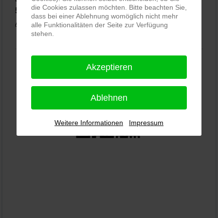
die Cookies zulassen möchten. Bitte beachten Sie,
5,0
⭐⭐⭐⭐⭐
bei
144 Google-Rezensionen
(Stand 02.01.2026)
dass bei einer Ablehnung womöglich nicht mehr
Alle Rezensionen ansehen
|
Bewertung abgeben
alle Funktionalitäten der Seite zur Verfügung
stehen.
Akzeptieren
Ablehnen
Weitere Informationen
Impressum