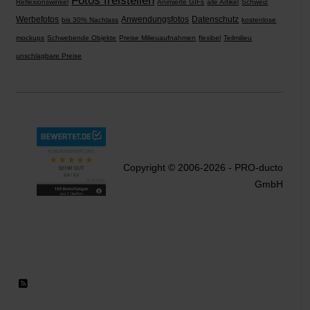
Fotos freistellen
Reflexionswinkel
Animierte GIFs
alle Artikel
Schweiz
Werbefotos
Anwendungsfotos
Datenschutz
bis 30% Nachlass
kostenlose
mockups
Schwebende Objekte
Preise Milieuaufnahmen
flexibel
Teilmilieu
unschlagbare Preise
Copyright © 2006-2026 - PRO-ducto
GmbH
RSS 2.0