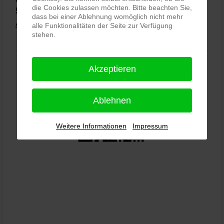
die Cookies zulassen möchten. Bitte beachten Sie,
5,0
⭐⭐⭐⭐⭐
bei
144 Google-Rezensionen
(Stand 02.01.2026)
dass bei einer Ablehnung womöglich nicht mehr
Alle Rezensionen ansehen
|
Bewertung abgeben
alle Funktionalitäten der Seite zur Verfügung
stehen.
Akzeptieren
Ablehnen
Weitere Informationen
Impressum