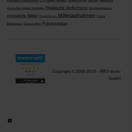
Produkte in Benutzung
EXIF-Daten möglich
Ausleuchtung
Stecker
Winterthur
Plastische Verformung
photoshop objekt freistellen
Nachbearbeitung
Milieuaufnahmen
preiswerte Bilder
Proportionen
Shorts
Fotomontage
Bildmasken
Damenuhren
Copyright © 2006-2026 - PRO-ducto
GmbH
RSS 2.0