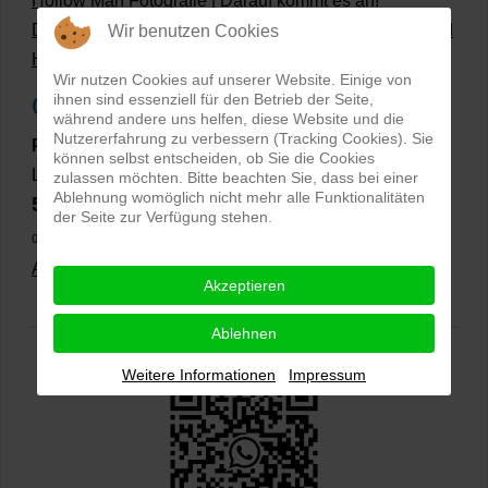
Hollow Man Fotografie | Darauf kommt es an!
Dateiformate und Bilder mit transparentem Hintergrund
Wir benutzen Cookies
Hollowman und Produktfotografie
Wir nutzen Cookies auf unserer Website. Einige von
ihnen sind essenziell für den Betrieb der Seite,
Google Rezensionen
während andere uns helfen, diese Website und die
Nutzererfahrung zu verbessern (Tracking Cookies). Sie
PRO-ducto GmbH
, Fotografie und Bildbearbeitung in
können selbst entscheiden, ob Sie die Cookies
Lichtenau
zulassen möchten. Bitte beachten Sie, dass bei einer
Ablehnung womöglich nicht mehr alle Funktionalitäten
5,0
⭐⭐⭐⭐⭐
bei
144 Google-Rezensionen
(Stand
der Seite zur Verfügung stehen.
02.01.2026)
Alle Rezensionen ansehen
|
Bewertung abgeben
Akzeptieren
Ablehnen
Weitere Informationen
Impressum