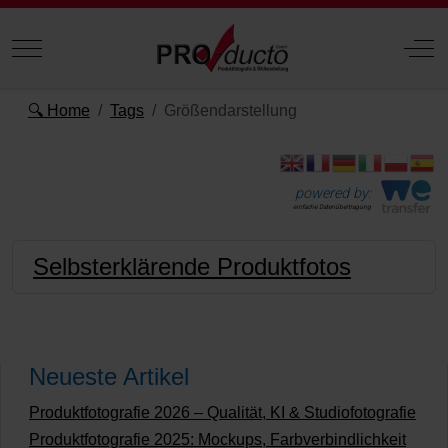
Mobile Menu Toggle
Off
🔍 Home
Tags
Größendarstellung
powered by:
einfache Datenübertragung
Selbsterklärende Produktfotos
Neueste Artikel
Produktfotografie 2026 – Qualität, KI & Studiofotografie
Produktfotografie 2025: Mockups, Farbverbindlichkeit