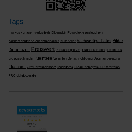
Tags
mockup vorlagen
verlustfreie Bildqualität
Fotoobjekte ausleuchten
hochwertige Fotos
Bilder
partnerschaftliche Zusammenarbeit
Kunstleder
Preiswert
für amazon
Packungsgrößen
Tischdekoration
person aus
Kleinteile
bild ausschneiden
Varianten
Benachrichtigung
Datenaufbereitung
Flaschen
Grafikerstundensatz
Modelfotos
Produktfotografie für Österreich
PRO-duktfotografie