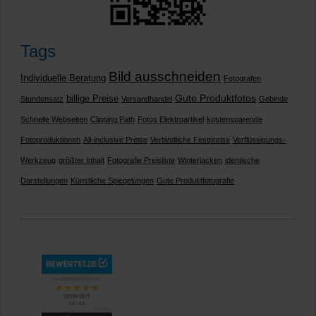
Tags
Bild ausschneiden
Individuelle Beratung
Fotografen
Gute Produktfotos
billige Preise
Stundensatz
Versandhandel
Gebinde
Schnelle Webseiten
Clipping Path
Fotos Elektroartikel
kostensparende
Fotoproduktionen
All-inclusive Preise
Verbindliche Festpreise
Verflüssigungs-
Werkzeug
größter Inhalt
Fotografie Preisliste
Winterjacken
identische
Darstellungen
Künstliche Spiegelungen
Gute Produktfotografie