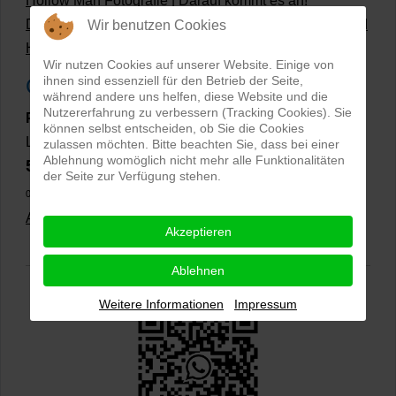
Hollow Man Fotografie | Darauf kommt es an!
Dateiformate und Bilder mit transparentem Hintergrund
Wir benutzen Cookies
Hollowman und Produktfotografie
Wir nutzen Cookies auf unserer Website. Einige von
ihnen sind essenziell für den Betrieb der Seite,
Google Rezensionen
während andere uns helfen, diese Website und die
Nutzererfahrung zu verbessern (Tracking Cookies). Sie
PRO-ducto GmbH
, Fotografie und Bildbearbeitung in
können selbst entscheiden, ob Sie die Cookies
Lichtenau
zulassen möchten. Bitte beachten Sie, dass bei einer
Ablehnung womöglich nicht mehr alle Funktionalitäten
5,0
⭐⭐⭐⭐⭐
bei
144 Google-Rezensionen
(Stand
der Seite zur Verfügung stehen.
02.01.2026)
Alle Rezensionen ansehen
|
Bewertung abgeben
Akzeptieren
Ablehnen
Weitere Informationen
Impressum