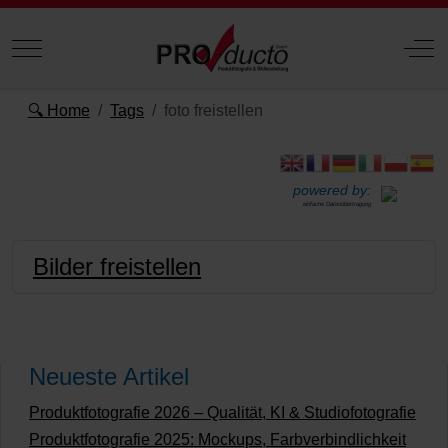
Mobile Menu Toggle
Off
🔍 Home
Tags
foto freistellen
powered by:
einfache Datenübertragung
Bilder freistellen
Neueste Artikel
Produktfotografie 2026 – Qualität, KI & Studiofotografie
Produktfotografie 2025: Mockups, Farbverbindlichkeit