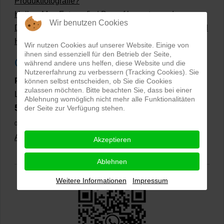
Produktfotografie?
Hollow Man Fotografie | Darauf kommt es an!
Wir benutzen Cookies
Dateiformate und Bilder mit transparentem Hintergrund
Hollowman und Produktfotografie
Wir nutzen Cookies auf unserer Website. Einige von
ihnen sind essenziell für den Betrieb der Seite,
Google Rezensionen
während andere uns helfen, diese Website und die
Nutzererfahrung zu verbessern (Tracking Cookies). Sie
PRO-ducto GmbH
, Fotografie und Bildbearbeitung in
können selbst entscheiden, ob Sie die Cookies
zulassen möchten. Bitte beachten Sie, dass bei einer
Lichtenau
Ablehnung womöglich nicht mehr alle Funktionalitäten
5,0
der Seite zur Verfügung stehen.
⭐⭐⭐⭐⭐
bei
144 Google-Rezensionen
(Stand
02.01.2026)
Alle Rezensionen ansehen
|
Bewertung abgeben
Akzeptieren
Ablehnen
Weitere Informationen
Impressum