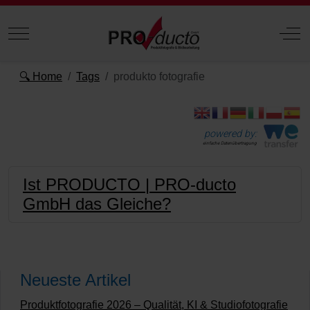
Mobile Menu Toggle
Off
🔍 Home
Tags
produkto fotografie
powered by:
einfache Datenübertragung
Ist PRODUCTO | PRO-ducto
GmbH das Gleiche?
Neueste Artikel
Produktfotografie 2026 – Qualität, KI & Studiofotografie