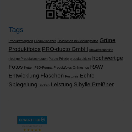
Tags
Grüne
Produktfotografin
Produktionszeit
Hollowman Bekleidungsfotos
Produktfotos
PRO-ducto GmbH
umweltfreundlich
hochwertige
niedrige Produktionskosten
Pareto Prinzip
produkt skizze
Fotos
RAW
Ketten
PSD-Format
Produktfotos Onlineshop
Entwicklung
Flaschen
Echte
Festpreis
Spiegelung
Leistung
Sibylle Preißner
Backen