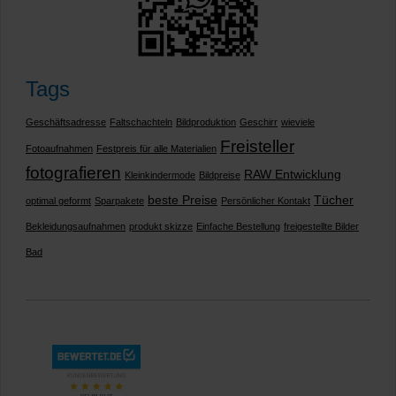
Tags
Geschäftsadresse
Faltschachteln
Bildproduktion
Geschirr
wieviele
Freisteller
Fotoaufnahmen
Festpreis für alle Materialien
fotografieren
RAW Entwicklung
Kleinkindermode
Bildpreise
beste Preise
Tücher
optimal geformt
Sparpakete
Persönlicher Kontakt
Bekleidungsaufnahmen
produkt skizze
Einfache Bestellung
freigestellte Bilder
Bad