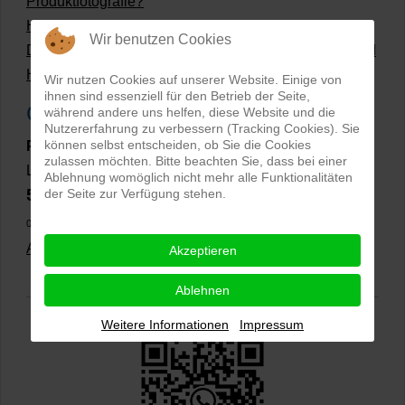
Produktfotografie?
Hollow Man Fotografie | Darauf kommt es an!
Wir benutzen Cookies
Dateiformate und Bilder mit transparentem Hintergrund
Hollowman und Produktfotografie
Wir nutzen Cookies auf unserer Website. Einige von
ihnen sind essenziell für den Betrieb der Seite,
Google Rezensionen
während andere uns helfen, diese Website und die
Nutzererfahrung zu verbessern (Tracking Cookies). Sie
können selbst entscheiden, ob Sie die Cookies
PRO-ducto GmbH
, Fotografie und Bildbearbeitung in
zulassen möchten. Bitte beachten Sie, dass bei einer
Lichtenau
Ablehnung womöglich nicht mehr alle Funktionalitäten
5,0
der Seite zur Verfügung stehen.
⭐⭐⭐⭐⭐
bei
144 Google-Rezensionen
(Stand
02.01.2026)
Alle Rezensionen ansehen
|
Bewertung abgeben
Akzeptieren
Ablehnen
Weitere Informationen
Impressum