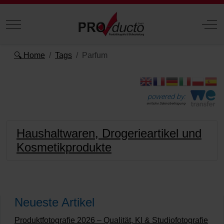
Mobile Menu Toggle
Off
🔍 Home
Tags
Parfum
powered by:
einfache Datenübertragung
Haushaltwaren, Drogerieartikel und
Kosmetikprodukte
Neueste Artikel
Produktfotografie 2026 – Qualität, KI & Studiofotografie