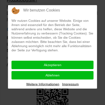
Produktfotografie?
Hollow Man Fotografie | Darauf kommt es an!
Wir benutzen Cookies
Dateiformate und Bilder mit transparentem Hintergrund
Hollowman und Produktfotografie
Wir nutzen Cookies auf unserer Website. Einige von
ihnen sind essenziell für den Betrieb der Seite,
Google Rezensionen
während andere uns helfen, diese Website und die
Nutzererfahrung zu verbessern (Tracking Cookies). Sie
können selbst entscheiden, ob Sie die Cookies
PRO-ducto GmbH
, Fotografie und Bildbearbeitung in
zulassen möchten. Bitte beachten Sie, dass bei einer
Lichtenau
Ablehnung womöglich nicht mehr alle Funktionalitäten
5,0
der Seite zur Verfügung stehen.
⭐⭐⭐⭐⭐
bei
144 Google-Rezensionen
(Stand
02.01.2026)
Alle Rezensionen ansehen
|
Bewertung abgeben
Akzeptieren
Ablehnen
Weitere Informationen
Impressum