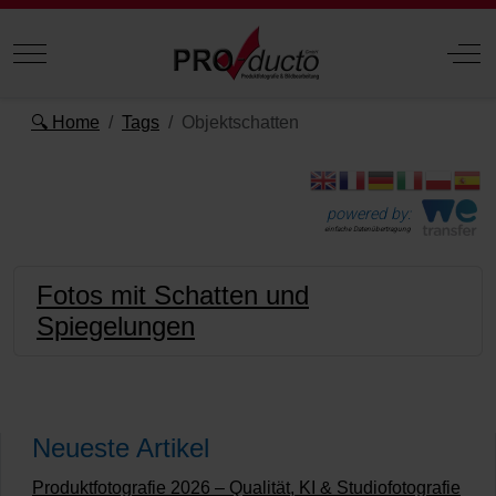
Mobile Menu Toggle
Off
🔍 Home
Tags
Objektschatten
powered by:
einfache Datenübertragung
Fotos mit Schatten und
Spiegelungen
Neueste Artikel
Produktfotografie 2026 – Qualität, KI & Studiofotografie