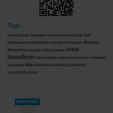
Tags
Conrad Electronic
Handhabung
Lederstiefel
Artikel aus Leder
WebP
Modische
Farbintensivierung
Armbanduhren
Kompetent
Mengenrabatte
Artikel
Accessoires
Dekoartikel
AMZ-Produktfotos
fotografieren
Fashionfotografie
Fading
Formkorrekturen
grundlegende
Bildentwicklung
Informationen
Abschließende Farbkorrektur
geschmackliche Gründe