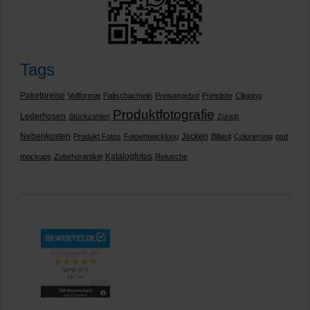
Tags
Paketpreise
Vollformat
Faltschachteln
Preisangebot
Preisliste
Clipping
Produktfotografie
Lederhosen
Stückzahlen
Zürich
Nebenkosten
Jacken
Produkt Fotos
Fotoentwicklung
Billard
Colorierung
psd
Katalogfotos
mockups
Zubehörartikel
Retusche