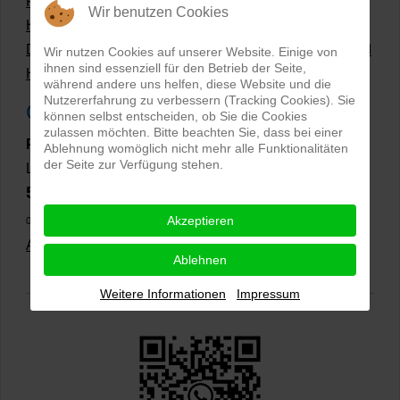
Produktfotografie?
Wir benutzen Cookies
Hollow Man Fotografie | Darauf kommt es an!
Dateiformate und Bilder mit transparentem Hintergrund
Wir nutzen Cookies auf unserer Website. Einige von
ihnen sind essenziell für den Betrieb der Seite,
Hollowman und Produktfotografie
während andere uns helfen, diese Website und die
Nutzererfahrung zu verbessern (Tracking Cookies). Sie
Google Rezensionen
können selbst entscheiden, ob Sie die Cookies
zulassen möchten. Bitte beachten Sie, dass bei einer
PRO-ducto GmbH
, Fotografie und Bildbearbeitung in
Ablehnung womöglich nicht mehr alle Funktionalitäten
der Seite zur Verfügung stehen.
Lichtenau
5,0
⭐⭐⭐⭐⭐
bei
144 Google-Rezensionen
(Stand
Akzeptieren
02.01.2026)
Alle Rezensionen ansehen
|
Bewertung abgeben
Ablehnen
Weitere Informationen
Impressum