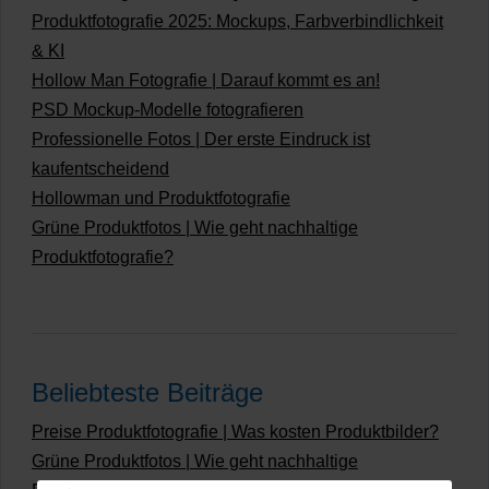
Produktfotografie 2025: Mockups, Farbverbindlichkeit
& KI
Hollow Man Fotografie | Darauf kommt es an!
PSD Mockup-Modelle fotografieren
Professionelle Fotos | Der erste Eindruck ist
kaufentscheidend
Hollowman und Produktfotografie
Grüne Produktfotos | Wie geht nachhaltige
Produktfotografie?
Beliebteste Beiträge
Preise Produktfotografie | Was kosten Produktbilder?
Grüne Produktfotos | Wie geht nachhaltige