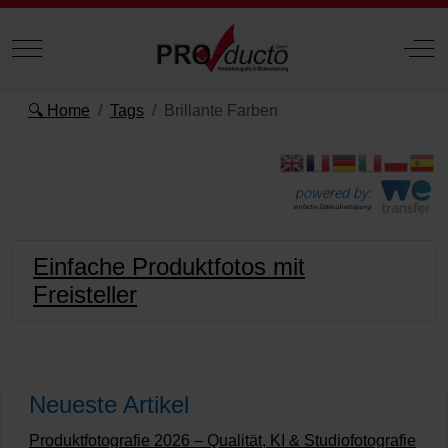
Mobile Menu Toggle
Off
🔍 Home
Tags
Brillante Farben
powered by:
einfache Datenübertragung
Einfache Produktfotos mit
Freisteller
Neueste Artikel
Produktfotografie 2026 – Qualität, KI & Studiofotografie