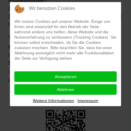
Produktfotografie?
Wir benutzen Cookies
Hollow Man Fotografie | Darauf kommt es an!
Dateiformate und Bilder mit transparentem Hintergrund
Wir nutzen Cookies auf unserer Website. Einige von
Hollowman und Produktfotografie
ihnen sind essenziell für den Betrieb der Seite,
während andere uns helfen, diese Website und die
Google Rezensionen
Nutzererfahrung zu verbessern (Tracking Cookies). Sie
können selbst entscheiden, ob Sie die Cookies
PRO-ducto GmbH
, Fotografie und Bildbearbeitung in
zulassen möchten. Bitte beachten Sie, dass bei einer
Ablehnung womöglich nicht mehr alle Funktionalitäten
Lichtenau
der Seite zur Verfügung stehen.
5,0
⭐⭐⭐⭐⭐
bei
144 Google-Rezensionen
(Stand
02.01.2026)
Akzeptieren
Alle Rezensionen ansehen
|
Bewertung abgeben
Ablehnen
Weitere Informationen
Impressum