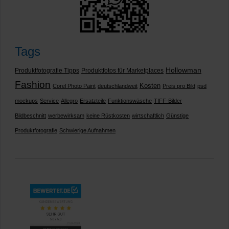
Tags
Hollowman
Produktfotografie Tipps
Produktfotos für Marketplaces
Fashion
Kosten
Corel Photo Paint
deutschlandweit
Preis pro Bild
psd
mockups
Service
Allegro
Ersatzteile
Funktionswäsche
TIFF-Bilder
Bildbeschnitt
werbewirksam
keine Rüstkosten
wirtschaftlich
Günstige
Produktfotografie
Schwierige Aufnahmen