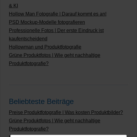
& KI
Hollow Man Fotografie | Darauf kommt es an!
PSD Mockup-Modelle fotografieren
Professionelle Fotos | Der erste Eindruck ist
kaufentscheidend
Hollowman und Produktfotografie
Grüne Produktfotos | Wie geht nachhaltige
Produktfotografie?
Beliebteste Beiträge
Preise Produktfotografie | Was kosten Produktbilder?
Grüne Produktfotos | Wie geht nachhaltige
Produktfotografie?