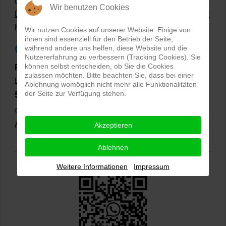
Hollow Man Fotografie | Darauf kommt es an!
Wir benutzen Cookies
Dateiformate und Bilder mit transparentem Hintergrund
Hollowman und Produktfotografie
Wir nutzen Cookies auf unserer Website. Einige von
ihnen sind essenziell für den Betrieb der Seite,
Google Rezensionen
während andere uns helfen, diese Website und die
Nutzererfahrung zu verbessern (Tracking Cookies). Sie
können selbst entscheiden, ob Sie die Cookies
PRO-ducto GmbH
, Fotografie und Bildbearbeitung in
zulassen möchten. Bitte beachten Sie, dass bei einer
Lichtenau
Ablehnung womöglich nicht mehr alle Funktionalitäten
der Seite zur Verfügung stehen.
5,0
⭐⭐⭐⭐⭐
bei
144 Google-Rezensionen
(Stand
02.01.2026)
Alle Rezensionen ansehen
|
Bewertung abgeben
Akzeptieren
Ablehnen
Weitere Informationen
Impressum