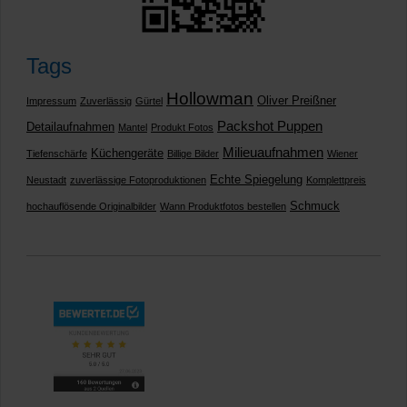
Tags
Hollowman
Oliver Preißner
Impressum
Zuverlässig
Gürtel
Packshot Puppen
Detailaufnahmen
Mantel
Produkt Fotos
Milieuaufnahmen
Küchengeräte
Tiefenschärfe
Billige Bilder
Wiener
Echte Spiegelung
Neustadt
zuverlässige Fotoproduktionen
Komplettpreis
Schmuck
hochauflösende Originalbilder
Wann Produktfotos bestellen