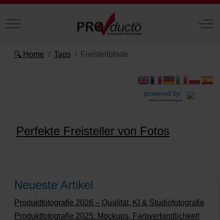
Mobile Menu Toggle
Off
🔍 Home
Tags
Freistellpfade
powered by:
einfache Datenübertragung
Perfekte Freisteller von Fotos
Neueste Artikel
Produktfotografie 2026 – Qualität, KI & Studiofotografie
Produktfotografie 2025: Mockups, Farbverbindlichkeit