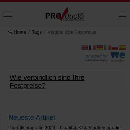
Mobile Menu Toggle
Off
🔍 Home
Tags
Verbindliche Festpreise
powered by:
einfache Datenübertragung
Wie verbindlich sind Ihre
Festpreise?
Neueste Artikel
Produktfotografie 2026 – Qualität, KI & Studiofotografie