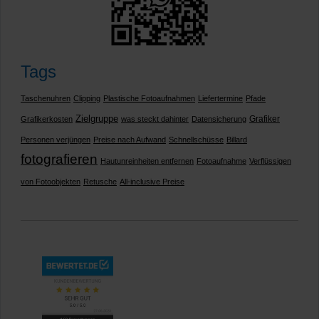
Tags
Taschenuhren
Clipping
Plastische Fotoaufnahmen
Liefertermine
Pfade
Zielgruppe
Grafiker
Grafikerkosten
was steckt dahinter
Datensicherung
Personen verjüngen
Preise nach Aufwand
Schnellschüsse
Billard
fotografieren
Hautunreinheiten entfernen
Fotoaufnahme
Verflüssigen
von Fotoobjekten
Retusche
All-inclusive Preise