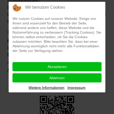
Produktfotografie?
Wir benutzen Cookies
Hollow Man Fotografie | Darauf kommt es an!
Dateiformate und Bilder mit transparentem Hintergrund
Wir nutzen Cookies auf unserer Website. Einige von
Hollowman und Produktfotografie
ihnen sind essenziell für den Betrieb der Seite,
während andere uns helfen, diese Website und die
Google Rezensionen
Nutzererfahrung zu verbessern (Tracking Cookies). Sie
können selbst entscheiden, ob Sie die Cookies
PRO-ducto GmbH
, Fotografie und Bildbearbeitung in
zulassen möchten. Bitte beachten Sie, dass bei einer
Ablehnung womöglich nicht mehr alle Funktionalitäten
Lichtenau
der Seite zur Verfügung stehen.
5,0
⭐⭐⭐⭐⭐
bei
144 Google-Rezensionen
(Stand
02.01.2026)
Akzeptieren
Alle Rezensionen ansehen
|
Bewertung abgeben
Ablehnen
Weitere Informationen
Impressum