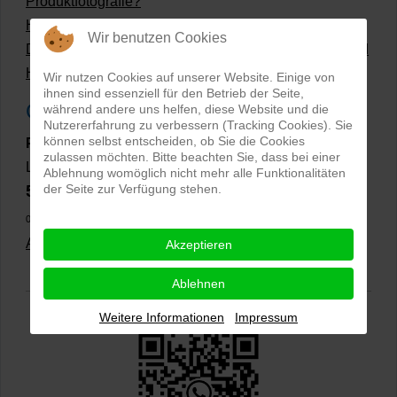
Produktfotografie?
Hollow Man Fotografie | Darauf kommt es an!
Wir benutzen Cookies
Dateiformate und Bilder mit transparentem Hintergrund
Hollowman und Produktfotografie
Wir nutzen Cookies auf unserer Website. Einige von
ihnen sind essenziell für den Betrieb der Seite,
Google Rezensionen
während andere uns helfen, diese Website und die
Nutzererfahrung zu verbessern (Tracking Cookies). Sie
können selbst entscheiden, ob Sie die Cookies
PRO-ducto GmbH
, Fotografie und Bildbearbeitung in
zulassen möchten. Bitte beachten Sie, dass bei einer
Lichtenau
Ablehnung womöglich nicht mehr alle Funktionalitäten
5,0
der Seite zur Verfügung stehen.
⭐⭐⭐⭐⭐
bei
144 Google-Rezensionen
(Stand
02.01.2026)
Alle Rezensionen ansehen
|
Bewertung abgeben
Akzeptieren
Ablehnen
Weitere Informationen
Impressum