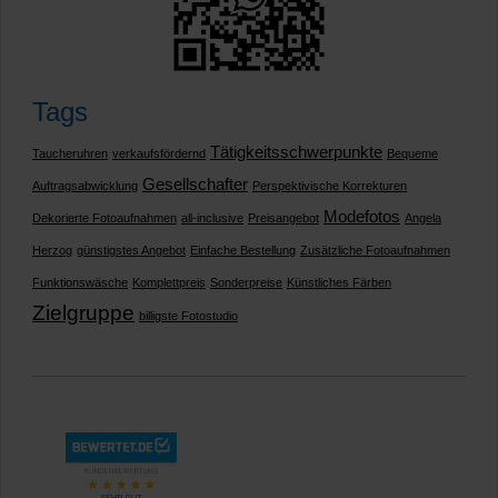
Tags
Tätigkeitsschwerpunkte
Taucheruhren
verkaufsfördernd
Bequeme
Gesellschafter
Auftragsabwicklung
Perspektivische Korrekturen
Modefotos
Dekorierte Fotoaufnahmen
all-inclusive
Preisangebot
Angela
Herzog
günstigstes Angebot
Einfache Bestellung
Zusätzliche Fotoaufnahmen
Funktionswäsche
Komplettpreis
Sonderpreise
Künstliches Färben
Zielgruppe
billigste Fotostudio