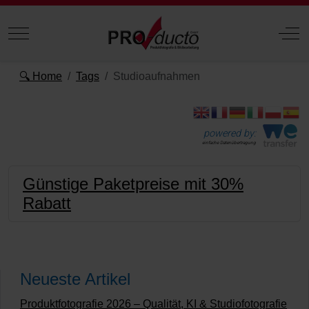
Mobile Menu Toggle
Off
🔍 Home
Tags
Studioaufnahmen
powered by:
einfache Datenübertragung
Günstige Paketpreise mit 30%
Rabatt
Neueste Artikel
Produktfotografie 2026 – Qualität, KI & Studiofotografie