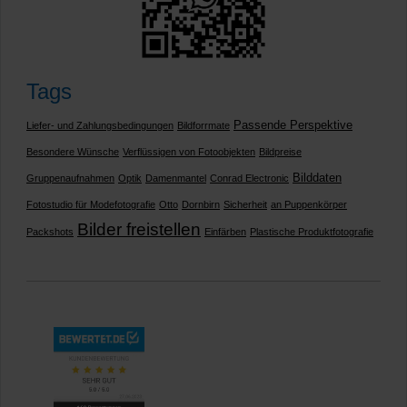
Tags
Passende Perspektive
Liefer- und Zahlungsbedingungen
Bildforrmate
Besondere Wünsche
Verflüssigen von Fotoobjekten
Bildpreise
Bilddaten
Gruppenaufnahmen
Optik
Damenmantel
Conrad Electronic
Fotostudio für Modefotografie
Otto
Dornbirn
Sicherheit
an Puppenkörper
Bilder freistellen
Packshots
Einfärben
Plastische Produktfotografie