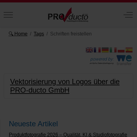
Mobile Menu Toggle
Off
🔍 Home
Tags
Schriften freistellen
powered by:
einfache Datenübertragung
Vektorisierung von Logos über die
PRO-ducto GmbH
Neueste Artikel
Produktfotografie 2026 – Qualität, KI & Studiofotografie