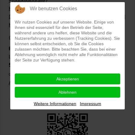
Produktfotografie?
Wir benutzen Cookies
Hollow Man Fotografie | Darauf kommt es an!
Dateiformate und Bilder mit transparentem Hintergrund
Wir nutzen Cookies auf unserer Website. Einige von
Hollowman und Produktfotografie
ihnen sind essenziell für den Betrieb der Seite,
während andere uns helfen, diese Website und die
Google Rezensionen
Nutzererfahrung zu verbessern (Tracking Cookies). Sie
können selbst entscheiden, ob Sie die Cookies
PRO-ducto GmbH
, Fotografie und Bildbearbeitung in
zulassen möchten. Bitte beachten Sie, dass bei einer
Ablehnung womöglich nicht mehr alle Funktionalitäten
Lichtenau
der Seite zur Verfügung stehen.
5,0
⭐⭐⭐⭐⭐
bei
144 Google-Rezensionen
(Stand
02.01.2026)
Akzeptieren
Alle Rezensionen ansehen
|
Bewertung abgeben
Ablehnen
Weitere Informationen
Impressum