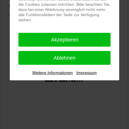
die Cookies zulassen möchten. Bitte beachten Sie,
5,0
⭐⭐⭐⭐⭐
bei
144 Google-Rezensionen
(Stand 02.01.2026)
dass bei einer Ablehnung womöglich nicht mehr
Alle Rezensionen ansehen
|
Bewertung abgeben
alle Funktionalitäten der Seite zur Verfügung
stehen.
Akzeptieren
Ablehnen
Weitere Informationen
Impressum