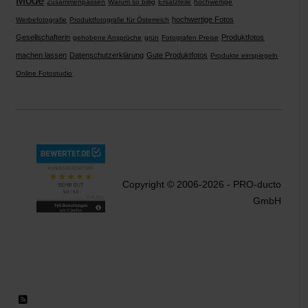
Mode
Zusammenpassen
Warum so billig
Ersatzteile
hochwertige
hochwertige Fotos
Werbefotografie
Produktfotografie für Österreich
Gesellschafterin
Produktfotos
gehobene Ansprüche
grün
Fotografen Preise
machen lassen
Datenschutzerklärung
Gute Produktfotos
Produkte einspiegeln
Online Fotostudio
Copyright © 2006-2026 - PRO-ducto
GmbH
RSS 2.0