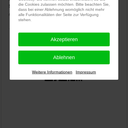
die Cookies zulassen möchten. Bitte beachten Sie,
5,0
⭐⭐⭐⭐⭐
bei
144 Google-Rezensionen
(Stand 02.01.2026)
dass bei einer Ablehnung womöglich nicht mehr
Alle Rezensionen ansehen
|
Bewertung abgeben
alle Funktionalitäten der Seite zur Verfügung
stehen.
Akzeptieren
Ablehnen
Weitere Informationen
Impressum