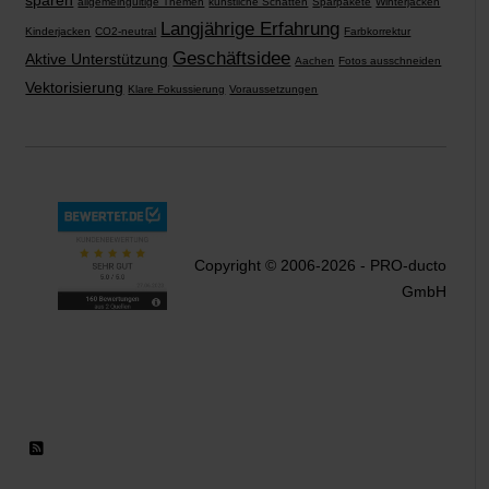
sparen
allgemeingültige Themen
künstliche Schatten
Sparpakete
Winterjacken
Langjährige Erfahrung
Kinderjacken
CO2-neutral
Farbkorrektur
Geschäftsidee
Aktive Unterstützung
Aachen
Fotos ausschneiden
Vektorisierung
Klare Fokussierung
Voraussetzungen
Copyright © 2006-2026 - PRO-ducto
GmbH
RSS 2.0