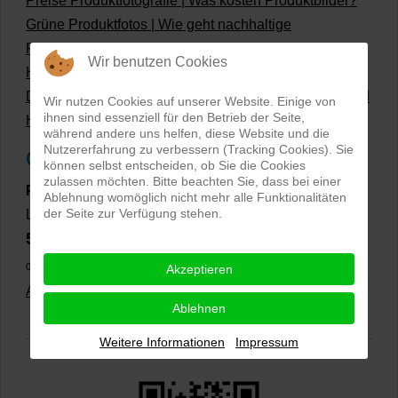
Preise Produktfotografie | Was kosten Produktbilder?
Grüne Produktfotos | Wie geht nachhaltige
Produktfotografie?
Wir benutzen Cookies
Hollow Man Fotografie | Darauf kommt es an!
Dateiformate und Bilder mit transparentem Hintergrund
Wir nutzen Cookies auf unserer Website. Einige von
ihnen sind essenziell für den Betrieb der Seite,
Hollowman und Produktfotografie
während andere uns helfen, diese Website und die
Nutzererfahrung zu verbessern (Tracking Cookies). Sie
Google Rezensionen
können selbst entscheiden, ob Sie die Cookies
zulassen möchten. Bitte beachten Sie, dass bei einer
PRO-ducto GmbH
, Fotografie und Bildbearbeitung in
Ablehnung womöglich nicht mehr alle Funktionalitäten
der Seite zur Verfügung stehen.
Lichtenau
5,0
⭐⭐⭐⭐⭐
bei
144 Google-Rezensionen
(Stand
02.01.2026)
Akzeptieren
Alle Rezensionen ansehen
|
Bewertung abgeben
Ablehnen
Weitere Informationen
Impressum