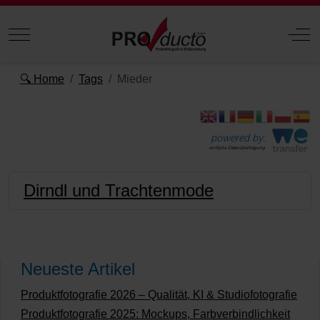
Mobile Menu Toggle
Off
🔍 Home
Tags
Mieder
powered by:
einfache Datenübertragung
Dirndl und Trachtenmode
Neueste Artikel
Produktfotografie 2026 – Qualität, KI & Studiofotografie
Produktfotografie 2025: Mockups, Farbverbindlichkeit