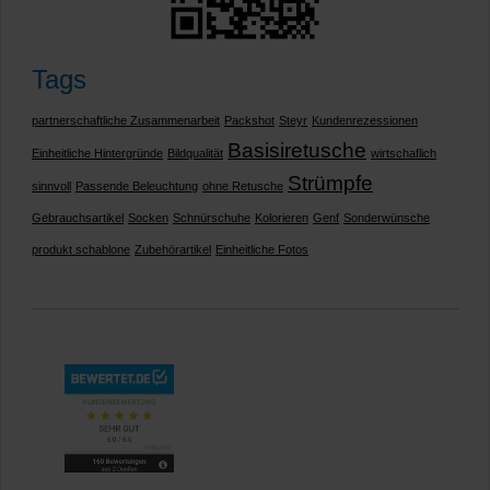
Tags
partnerschaftliche Zusammenarbeit
Packshot
Steyr
Kundenrezessionen
Basisiretusche
Einheitliche Hintergründe
Bildqualität
wirtschaflich
Strümpfe
sinnvoll
Passende Beleuchtung
ohne Retusche
Gebrauchsartikel
Socken
Schnürschuhe
Kolorieren
Genf
Sonderwünsche
produkt schablone
Zubehörartikel
Einheitliche Fotos