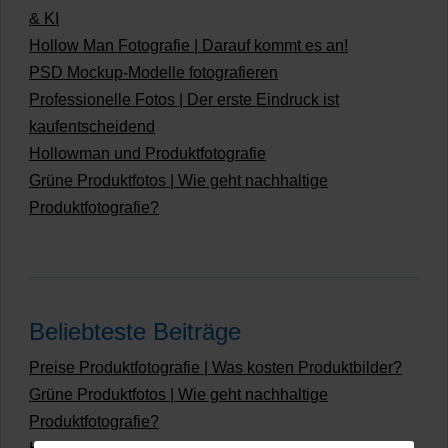
& KI
Hollow Man Fotografie | Darauf kommt es an!
PSD Mockup-Modelle fotografieren
Professionelle Fotos | Der erste Eindruck ist
kaufentscheidend
Hollowman und Produktfotografie
Grüne Produktfotos | Wie geht nachhaltige
Produktfotografie?
Beliebteste Beiträge
Preise Produktfotografie | Was kosten Produktbilder?
Grüne Produktfotos | Wie geht nachhaltige
Produktfotografie?