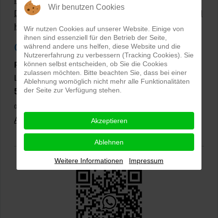
Hollow Man Fotografie | Darauf kommt es an!
Wir benutzen Cookies
Dateiformate und Bilder mit transparentem Hintergrund
Hollowman und Produktfotografie
Wir nutzen Cookies auf unserer Website. Einige von
ihnen sind essenziell für den Betrieb der Seite,
Google Rezensionen
während andere uns helfen, diese Website und die
Nutzererfahrung zu verbessern (Tracking Cookies). Sie
können selbst entscheiden, ob Sie die Cookies
PRO-ducto GmbH
, Fotografie und Bildbearbeitung in
zulassen möchten. Bitte beachten Sie, dass bei einer
Lichtenau
Ablehnung womöglich nicht mehr alle Funktionalitäten
5,0
der Seite zur Verfügung stehen.
⭐⭐⭐⭐⭐
bei
144 Google-Rezensionen
(Stand
02.01.2026)
Alle Rezensionen ansehen
|
Bewertung abgeben
Akzeptieren
Ablehnen
Weitere Informationen
Impressum