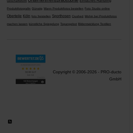
Unternehmensphilosophie
Einfaches Handling
Geschäftsform
Produktfotografin
Günstig
Wann Produktfotos bestellen
Foto Studio online
Oberteile
Köln
Sporthosen
foto freistellen
Crushed
Wohin bei Produktfotos
machen lassen
künstliche Spiegelung
Topangebot
Bildentwicklung Textilien
Copyright © 2006-2026 - PRO-ducto
GmbH
RSS 2.0