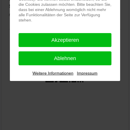
die Cookies zulassen möchten. Bitte beachten Sie,
5,0
⭐⭐⭐⭐⭐
bei
144 Google-Rezensionen
(Stand 02.01.2026)
dass bei einer Ablehnung womöglich nicht mehr
Alle Rezensionen ansehen
|
Bewertung abgeben
alle Funktionalitäten der Seite zur Verfügung
stehen.
Akzeptieren
Ablehnen
Weitere Informationen
Impressum