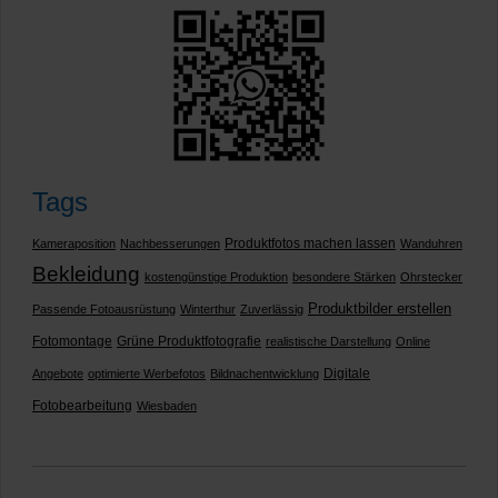
Tags
Produktfotos machen lassen
Kameraposition
Nachbesserungen
Wanduhren
Bekleidung
kostengünstige Produktion
besondere Stärken
Ohrstecker
Produktbilder erstellen
Passende Fotoausrüstung
Winterthur
Zuverlässig
Fotomontage
Grüne Produktfotografie
realistische Darstellung
Online
Digitale
Angebote
optimierte Werbefotos
Bildnachentwicklung
Fotobearbeitung
Wiesbaden