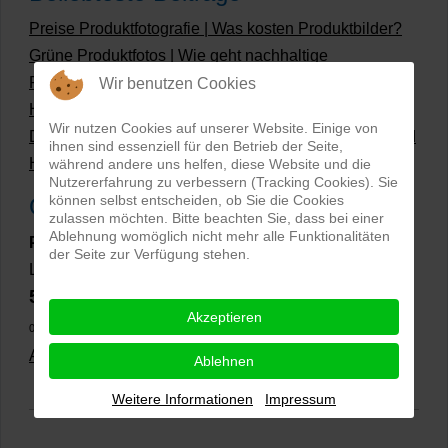
Preise Produktfotografie | Was kosten Produktbilder?
Grüne Produktfotos | Wie geht nachhaltige
Produktfotografie?
Wir benutzen Cookies
Hollow Man Fotografie | Darauf kommt es an!
Wir nutzen Cookies auf unserer Website. Einige von
Dateiformate und Bilder mit transparentem Hintergrund
ihnen sind essenziell für den Betrieb der Seite,
Hollowman und Produktfotografie
während andere uns helfen, diese Website und die
Nutzererfahrung zu verbessern (Tracking Cookies). Sie
können selbst entscheiden, ob Sie die Cookies
Google Rezensionen
zulassen möchten. Bitte beachten Sie, dass bei einer
Ablehnung womöglich nicht mehr alle Funktionalitäten
PRO-ducto GmbH
, Fotografie und Bildbearbeitung in
der Seite zur Verfügung stehen.
Lichtenau
5,0
⭐⭐⭐⭐⭐
bei
144 Google-Rezensionen
(Stand
Akzeptieren
02.01.2026)
Alle Rezensionen ansehen
|
Bewertung abgeben
Ablehnen
Weitere Informationen
Impressum