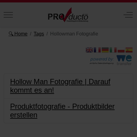
Mobile Menu Toggle
Off
🔍 Home
Tags
Hollowman Fotografie
powered by:
einfache Datenübertragung
Hollow Man Fotografie | Darauf
kommt es an!
Produktfotografie - Produktbilder
erstellen