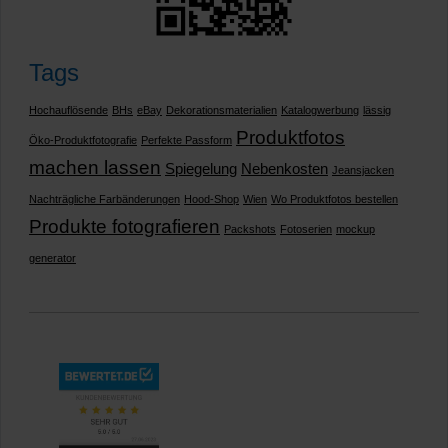
Tags
Hochauflösende
BHs
eBay
Dekorationsmaterialien
Katalogwerbung
lässig
Produktfotos
Öko-Produktfotografie
Perfekte Passform
machen lassen
Spiegelung
Nebenkosten
Jeansjacken
Nachträgliche Farbänderungen
Hood-Shop
Wien
Wo Produktfotos bestellen
Produkte fotografieren
Packshots
Fotoserien
mockup
generator