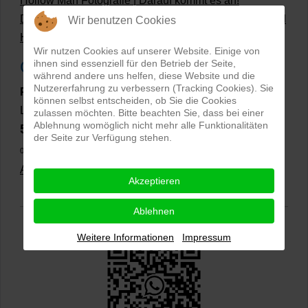
Hollow Man Fotografie | Darauf kommt es an!
Dateiformate und Bilder mit transparentem Hintergrund
Wir benutzen Cookies
Hollowman und Produktfotografie
Wir nutzen Cookies auf unserer Website. Einige von
Google Rezensionen
ihnen sind essenziell für den Betrieb der Seite,
während andere uns helfen, diese Website und die
Nutzererfahrung zu verbessern (Tracking Cookies). Sie
PRO-ducto GmbH
, Fotografie und Bildbearbeitung in
können selbst entscheiden, ob Sie die Cookies
Lichtenau
zulassen möchten. Bitte beachten Sie, dass bei einer
Ablehnung womöglich nicht mehr alle Funktionalitäten
5,0
⭐⭐⭐⭐⭐
bei
144 Google-Rezensionen
(Stand
der Seite zur Verfügung stehen.
02.01.2026)
Alle Rezensionen ansehen
|
Bewertung abgeben
Akzeptieren
Ablehnen
Weitere Informationen
Impressum