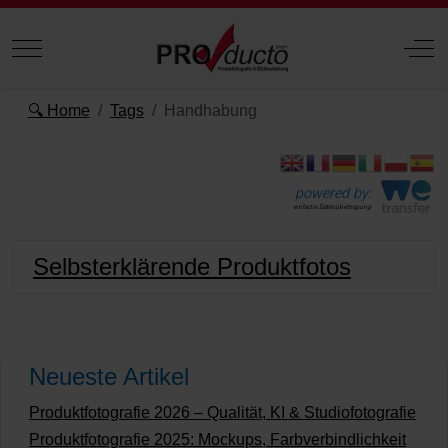
Mobile Menu Toggle
Off
🔍 Home
Tags
Handhabung
powered by:
einfache Datenübertragung
Selbsterklärende Produktfotos
Neueste Artikel
Produktfotografie 2026 – Qualität, KI & Studiofotografie
Produktfotografie 2025: Mockups, Farbverbindlichkeit