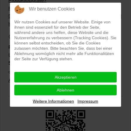
Produktfotografie?
Hollow Man Fotografie | Darauf kommt es an!
Wir benutzen Cookies
Dateiformate und Bilder mit transparentem Hintergrund
Wir nutzen Cookies auf unserer Website. Einige von
Hollowman und Produktfotografie
ihnen sind essenziell für den Betrieb der Seite,
während andere uns helfen, diese Website und die
Google Rezensionen
Nutzererfahrung zu verbessern (Tracking Cookies). Sie
können selbst entscheiden, ob Sie die Cookies
PRO-ducto GmbH
, Fotografie und Bildbearbeitung in
zulassen möchten. Bitte beachten Sie, dass bei einer
Ablehnung womöglich nicht mehr alle Funktionalitäten
Lichtenau
der Seite zur Verfügung stehen.
5,0
⭐⭐⭐⭐⭐
bei
144 Google-Rezensionen
(Stand
02.01.2026)
Akzeptieren
Alle Rezensionen ansehen
|
Bewertung abgeben
Ablehnen
Weitere Informationen
Impressum