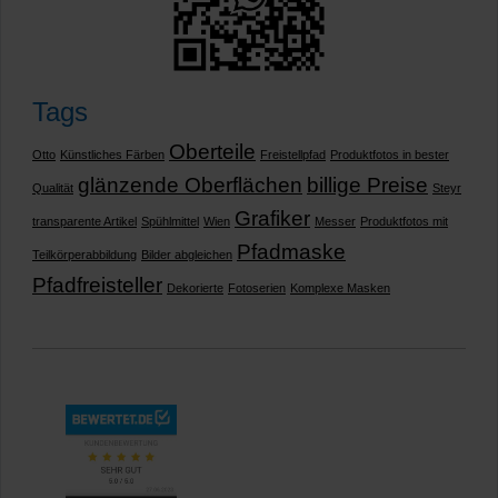
Tags
Oberteile
Otto
Künstliches Färben
Freistellpfad
Produktfotos in bester
glänzende Oberflächen
billige Preise
Qualität
Steyr
Grafiker
transparente Artikel
Spühlmittel
Wien
Messer
Produktfotos mit
Pfadmaske
Teilkörperabbildung
Bilder abgleichen
Pfadfreisteller
Dekorierte
Fotoserien
Komplexe Masken