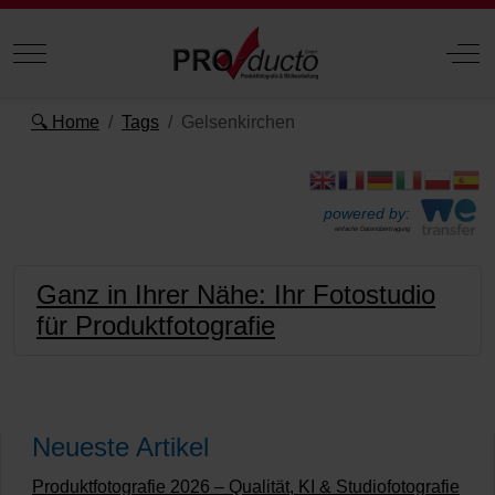
Mobile Menu Toggle
Off
🔍 Home
Tags
Gelsenkirchen
powered by:
einfache Datenübertragung
Ganz in Ihrer Nähe: Ihr Fotostudio
für Produktfotografie
Neueste Artikel
Produktfotografie 2026 – Qualität, KI & Studiofotografie