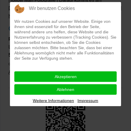
Hollow Man Fotografie | Darauf kommt es an!
Dateiformate und Bilder mit transparentem Hintergrund
Wir benutzen Cookies
Hollowman und Produktfotografie
Wir nutzen Cookies auf unserer Website. Einige von
ihnen sind essenziell für den Betrieb der Seite,
Google Rezensionen
während andere uns helfen, diese Website und die
Nutzererfahrung zu verbessern (Tracking Cookies). Sie
PRO-ducto GmbH
, Fotografie und Bildbearbeitung in
können selbst entscheiden, ob Sie die Cookies
Lichtenau
zulassen möchten. Bitte beachten Sie, dass bei einer
Ablehnung womöglich nicht mehr alle Funktionalitäten
5,0
⭐⭐⭐⭐⭐
bei
144 Google-Rezensionen
(Stand
der Seite zur Verfügung stehen.
02.01.2026)
Alle Rezensionen ansehen
|
Bewertung abgeben
Akzeptieren
Ablehnen
Weitere Informationen
Impressum