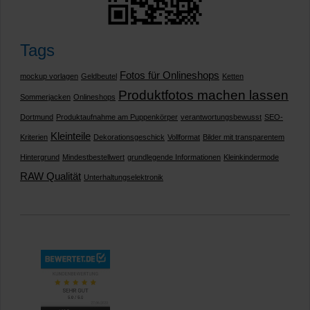
Tags
Fotos für Onlineshops
mockup vorlagen
Geldbeutel
Ketten
Produktfotos machen lassen
Sommerjacken
Onlineshops
Dortmund
Produktaufnahme am Puppenkörper
verantwortungsbewusst
SEO-
Kleinteile
Kriterien
Dekorationsgeschick
Vollformat
Bilder mit transparentem
Hintergrund
Mindestbestellwert
grundlegende Informationen
Kleinkindermode
RAW Qualität
Unterhaltungselektronik