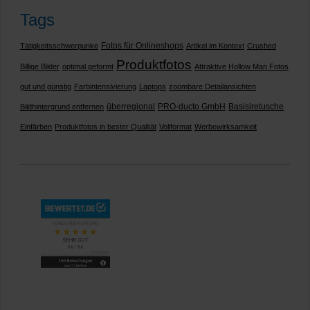
Tags
Fotos für Onlineshops
Tätigkeitsschwerpunke
Artikel im Kontext
Crushed
Produktfotos
Billige Bilder
optimal geformt
Attraktive Hollow Man Fotos
gut und günstig
Farbintensivierung
Laptops
zoombare Detailansichten
überregional
PRO-ducto GmbH
Basisiretusche
Bildhintergrund entfernen
Einfärben
Produktfotos in bester Qualität
Vollformat
Werbewirksamkeit