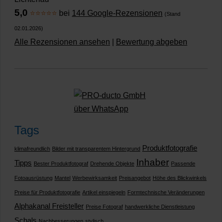
5,0
⭐⭐⭐⭐⭐
bei
144 Google-Rezensionen
(Stand
02.01.2026)
Alle Rezensionen ansehen
|
Bewertung abgeben
Tags
Produktfotografie
klimafreundlich
Bilder mit transparentem Hintergrund
Inhaber
Tipps
Bester Produktfotograf
Drehende Objekte
Passende
Fotoausrüstung
Mantel
Werbewirksamkeit
Preisangebot
Höhe des Blickwinkels
Preise für Produktfotografie
Artikel einspiegeln
Formtechnische Veränderungen
Alphakanal Freisteller
Preise Fotograf
handwerkliche Dienstleistung
Schals
Nachbesserungen
stylisch