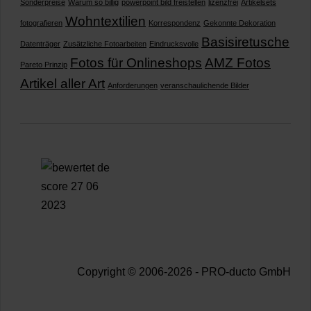
Sonderpreise
Warum so billig
powerpoint bild freistellen
lizenzfrei
Artikelsets
Wohntextilien
fotografieren
Korrespondenz
Gekonnte Dekoration
Basisiretusche
Datenträger
Zusätzliche Fotoarbeiten
Eindrucksvolle
Fotos für Onlineshops
AMZ Fotos
Pareto Prinzip
Artikel aller Art
Anforderungen
veranschaulichende Bilder
Copyright © 2006-2026 - PRO-ducto GmbH