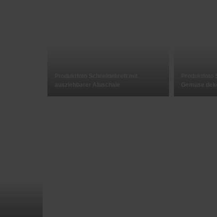
Produktfoto Schneidebrett mit
Produktfoto 
ausziehbarer Aluschale
Gemüse deko