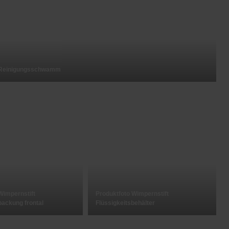
 Reinigungsschwamm
Wimpernstift
Produktfoto Wimpernstift
ackung frontal
Flüssigkeitsbehälter