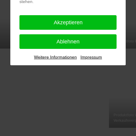
stehen.
Akzeptieren
Ablehnen
Produktfoto Kosmetikstift geöffnet
Produktfoto
Weitere Informationen
Impressum
Produktfoto 
Verkaufsverp