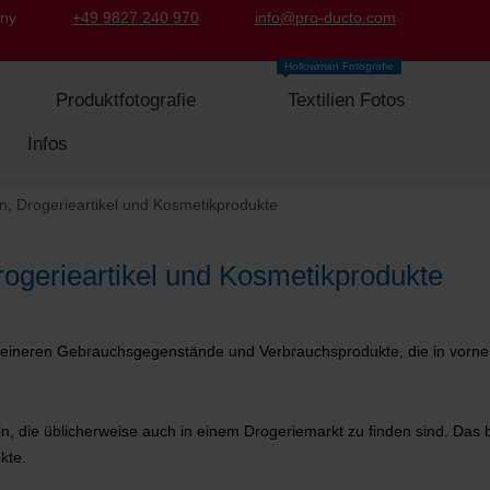
any
+49 9827 240 970
info@pro-ducto.com
Hollowman Fotografie
Produktfotografie
Textilien Fotos
Infos
, Drogerieartikel und Kosmetikprodukte
rogerieartikel und Kosmetikprodukte
eineren Gebrauchsgegenstände und Verbrauchsprodukte, die in vorneh
ln, die üblicherweise auch in einem Drogeriemarkt zu finden sind. Das 
kte.