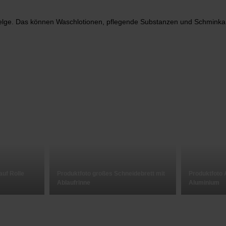
lge. Das können Waschlotionen, pflegende Substanzen und Schminkart
auf Rolle
Produktfoto großes Schneidebrett mit
Produktfoto 
Ablaufrinne
Aluminium