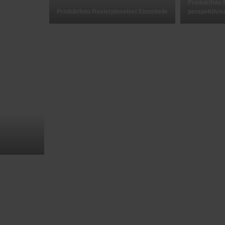
Produktfoto 
Produktfoto Rasierpinselset Einzelteile
perspektivis