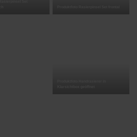
Rasierpinsel Set
ch
Produktfoto Rasierpinsel Set frontal
Produktfoto Handrasierer in
Klarsichtbox geöffnet