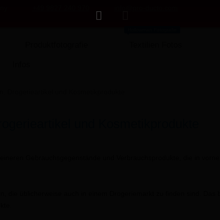
any
+49 9827 240 970
info@pro-ducto.com
Hollowman Fotografie
Produktfotografie
Textilien Fotos
Infos
, Drogerieartikel und Kosmetikprodukte
rogerieartikel und Kosmetikprodukte
eineren Gebrauchsgegenstände und Verbrauchsprodukte, die in vorneh
ln, die üblicherweise auch in einem Drogeriemarkt zu finden sind. Das 
kte.