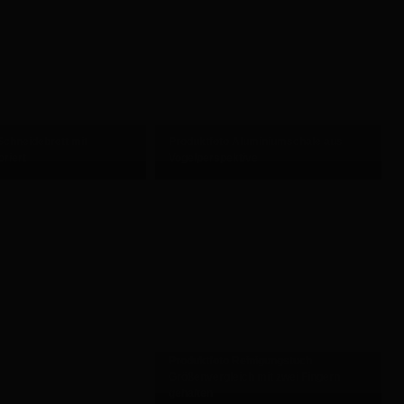
Schneidebrett mit
Produktfoto Aluminiumschale aus
riert
Vogelperspektive
Produktfoto Reinigungstuch
Größenvergleich mit zwei Fingern
gehalten