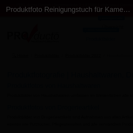
PRO-ducto GmbH | Sommerleite 3 | 91586 Lichtenau | Germ
Produktfoto Reinigungstuch für Kameraobjektive
Mo. - Fr. 08:00 - 18:00 Uhr
Leistungsinhalte
Übersicht
> 8000 Arbeitsbeispiele
Produktbilder
🔍 Home
Produktbilder
Produktbilder 2022
Haushaltwaren
Produktfotografie | Haushaltwaren, D
Produktfotos von Haushaltwaren
Produktbilder von
Haushaltwaren umfassen im Wesentlichen alle kl
Produktfotos von Drogerieartikel
Produktbilder von Drogerieartikeln sind Aufnahmen von allen Artike
ebenso wie Putztücher, Pflegeutensilien und alle verwandten Produ