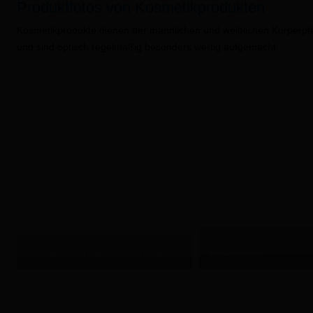
Produktfotos von Kosmetikprodukten
Kosmetikprodukte dienen der männlichen und weiblichen Körperpfe
und sind optisch regelmäßig besonders wertig aufgemacht.
Produktfoto Nylonschnur 
Produktfoto Nylonschnur auf Rolle
Detailansicht