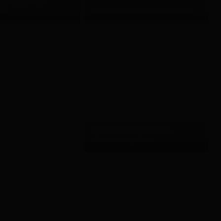
Rasierpinsel Set
ch
Produktfoto Rasierpinsel Set frontal
Produktfoto Handrasierer in
Klarsichtbox geöffnet