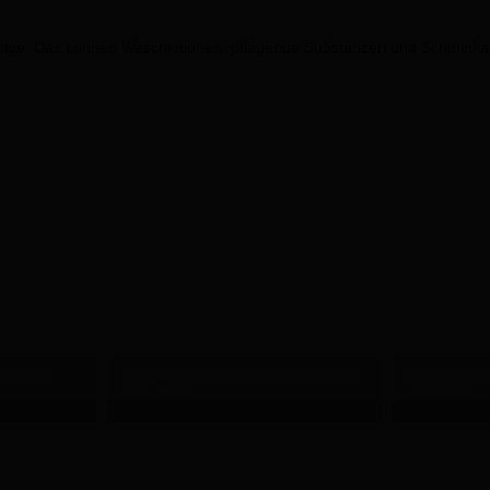
lge. Das können Waschlotionen, pflegende Substanzen und Schminkart
auf Rolle
Produktfoto großes Schneidebrett mit
Produktfoto 
Ablaufrinne
Aluminium