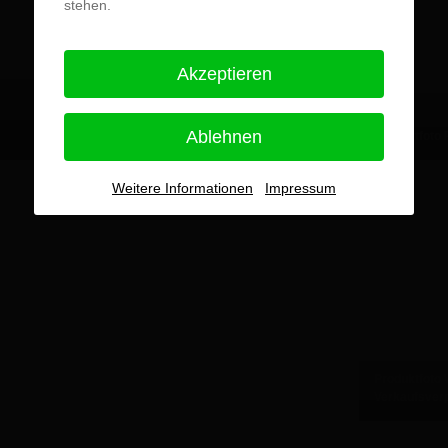
stehen.
Akzeptieren
Ablehnen
Produktfoto Kosmetikstift geöffnet
Produktfoto
Weitere Informationen
Impressum
Produktfoto 
Verkaufsverp