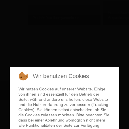
Produktfoto
Produktfoto Haargummis rot
Verpackungs
Wir benutzen Cookies
Wir nutzen Cookies auf unserer Website. Einige
Produktfoto Reinigungsbürste
von ihnen sind essenziell für den Betrieb der
Seite, während andere uns helfen, diese Website
und die Nutzererfahrung zu verbessern (Tracking
Cookies). Sie können selbst entscheiden, ob Sie
die Cookies zulassen möchten. Bitte beachten Sie,
dass bei einer Ablehnung womöglich nicht mehr
alle Funktionalitäten der Seite zur Verfügung