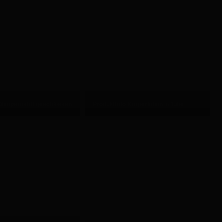
Wimpernstift geschlossen
Produktfoto Körperlotion in Tube