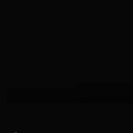
Produktfoto Brillenputztücher mit Verpackung