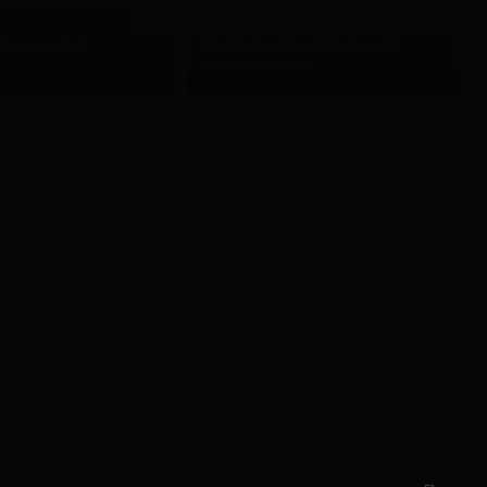
 Haargummis in
Produktfoto Glastrinkhalme mit
einheit
Reinigungsbürste