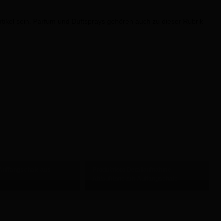
ikel sein. Parfum und Duftsprays gehören auch zu dieser Rubrik
Auffangschale aus
Produktfoto Detailaufnahme
Ablaufrinne mit Auffangschale