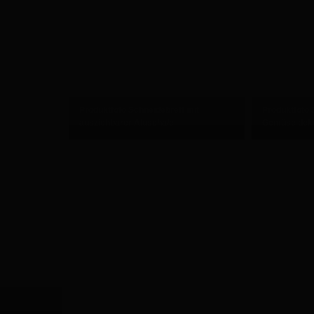
Produktfoto Schneidebrett mit
Produktfoto 
ausziehbarer Aluschale
Gemüse deko