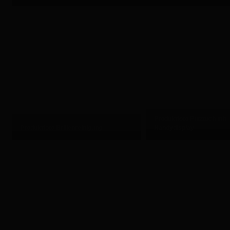
Produktfoto Putztuch mit
Produktfoto Brillenreinigung
Handydisplay