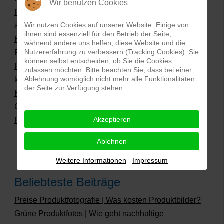
Wir benutzen Cookies
Produktfotografie 2025: Mockups, Farbverbindlichkeit
Wir nutzen Cookies auf unserer Website. Einige von
& KI
ihnen sind essenziell für den Betrieb der Seite,
Hollow Man Fotografie | Darauf kommt es an!
während andere uns helfen, diese Website und die
Nutzererfahrung zu verbessern (Tracking Cookies). Sie
PSD Mockup-Modelle fotografieren
können selbst entscheiden, ob Sie die Cookies
Professionelle Fotos | Der erste Eindruck ist
zulassen möchten. Bitte beachten Sie, dass bei einer
Ablehnung womöglich nicht mehr alle Funktionalitäten
kaufentscheidend
der Seite zur Verfügung stehen.
Hollowman und Produktfotografie
Grüne Produktfotos | Wie geht nachhaltige
Akzeptieren
Produktfotografie?
Ablehnen
Weitere Informationen
Impressum
Beliebteste Beiträge
Preise Produktfotografie | Was kosten Produktbilder?
Grüne Produktfotos | Wie geht nachhaltige