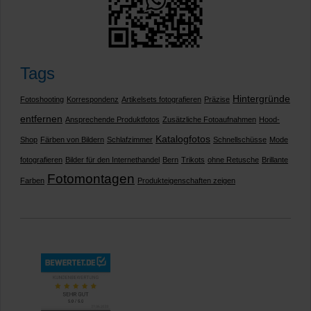
Tags
Hintergründe
Fotoshooting
Korrespondenz
Artikelsets fotografieren
Präzise
entfernen
Ansprechende Produktfotos
Zusätzliche Fotoaufnahmen
Hood-
Katalogfotos
Shop
Färben von Bildern
Schlafzimmer
Schnellschüsse
Mode
fotografieren
Bilder für den Internethandel
Bern
Trikots
ohne Retusche
Brillante
Fotomontagen
Farben
Produkteigenschaften zeigen